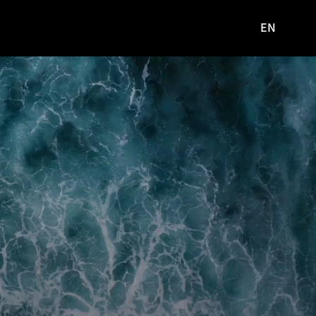
EN
영문
사이트로
이동