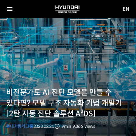
EN
HYUNDAI
영문
MOTOR
전체
사이트
메뉴
GROUP
이동
비전문가도 AI 진단 모델을 만들 수
있다면? 모델 구조 자동화 기법 개발기
[2탄 자동 진단 솔루션 A²DS]
현대자동차그룹
2023.02.21
9min
9,366
Views
분량
조회수