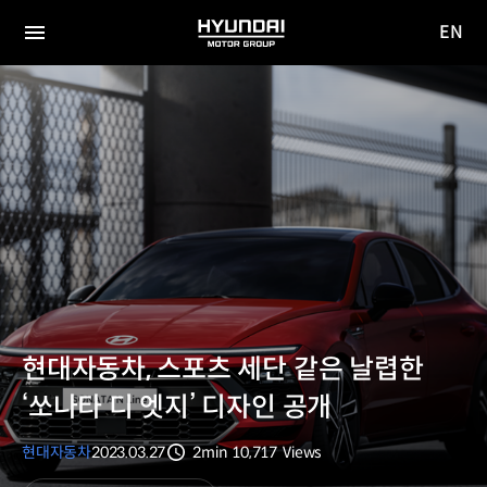
EN
HYUNDAI
영문
MOTOR
전체
사이트
메뉴
GROUP
이동
현대자동차, 스포츠 세단 같은 날렵한
‘쏘나타 디 엣지’ 디자인 공개
현대자동차
2023.03.27
2min
10,717
Views
분량
조회수