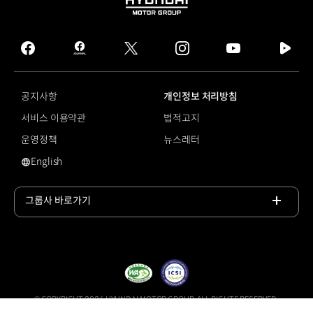
HYUNDAI
MOTOR
GROUP
facebook
hmg
twitter
instagram
youtube
naver
journal
tv
facebook
공지사항
개인정보 처리방침
서비스 이용약관
법적고지
운영정책
뉴스레터
English
영문 사이트로 이동
그룹사 바로가기
목록
열기
© COPYRIGHT 2026 HYUNDAI MOTOR GROUP, ALL RIGHTS RESERVED.