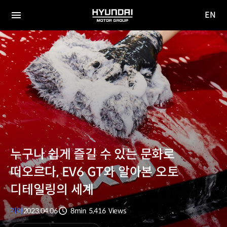
EN
HYUNDAI
영문
MOTOR
전체
사이트
메뉴
GROUP
이동
누구나 쉽게 즐길 수 있는 문화로
떠오르다, EV6 GT와 알아본 오토
디테일링의 세계
기아
2023.04.06
8min
5,416
Views
분량
조회수