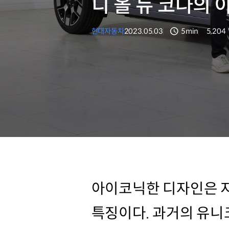
디 올 뉴 코나의
현대자동차
2023.05.03
5min
5,204
분량
조회수
아이코닉한 디자인은 지
특징이다. 과거의 유니