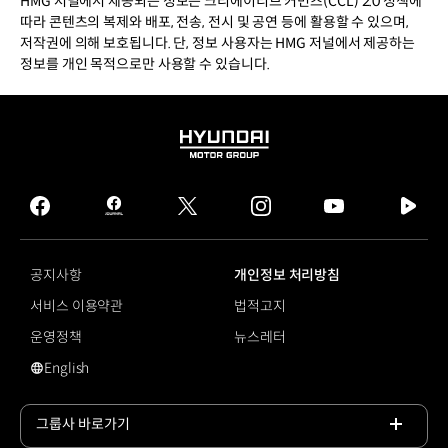
HMG 저널에서 제공되는 정보는 크리에이티브 커먼즈(CCL) 2.0 정책에
따라 콘텐츠의 복제와 배포, 전송, 전시 및 공연 등에 활용할 수 있으며,
저작권에 의해 보호됩니다. 단, 정보 사용자는 HMG 저널에서 제공하는
정보를 개인 목적으로만 사용할 수 있습니다.
HYUNDAI
MOTOR
GROUP
facebook
hmg
twitter
instagram
youtube
naver
journal
tv
facebook
공지사항
개인정보 처리방침
서비스 이용약관
법적고지
운영정책
뉴스레터
English
영문 사이트로 이동
그룹사 바로가기