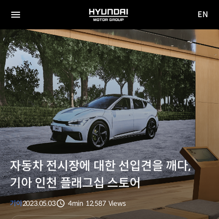
EN
HYUNDAI
영문
MOTOR
전체
사이트
메뉴
GROUP
이동
자동차 전시장에 대한 선입견을 깨다,
기아 인천 플래그십 스토어
기아
2023.05.03
4min
12,587
Views
분량
조회수