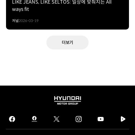
LIKE JEANS, LIKE SELTOS: 일상에 맞춰지는 All
ways fit
저널
2026-03-19
더보기
HYUNDAI
MOTOR
GROUP
facebook
hmg
twitter
instagram
youtube
naver
journal
tv