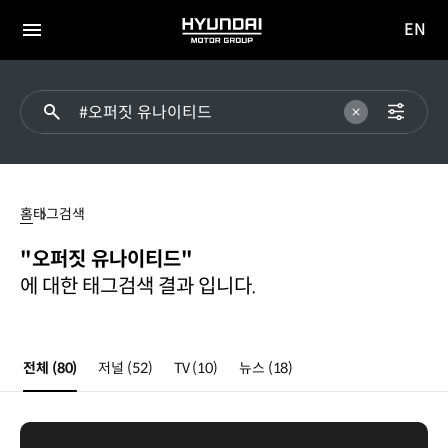
EN
HYUNDAI
영문
MOTOR
전체
사이트
메뉴
GROUP
이동
오퍼짓
유나이티드
홈
태그검색
"오퍼짓 유나이티드"
에 대한 태그검색 결과 입니다.
전체
(80)
저널
(52)
TV
(10)
뉴스
(18)