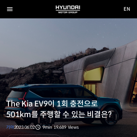
EN
HYUNDAI
영문
MOTOR
전체
사이트
메뉴
GROUP
이동
The Kia EV9이 1회 충전으로
501km를 주행할 수 있는 비결은?
기아
2023.06.02
9min
19,689
Views
분량
조회수