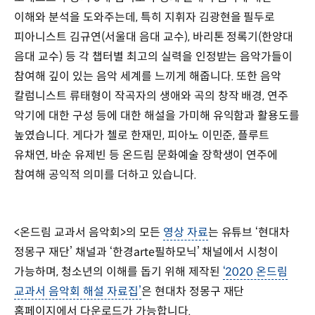
이해와 분석을 도와주는데, 특히 지휘자 김광현을 필두로
피아니스트 김규연(서울대 음대 교수), 바리톤 정록기(한양대
음대 교수) 등 각 챕터별 최고의 실력을 인정받는 음악가들이
참여해 깊이 있는 음악 세계를 느끼게 해줍니다. 또한 음악
칼럼니스트 류태형이 작곡자의 생애와 곡의 창작 배경, 연주
악기에 대한 구성 등에 대한 해설을 가미해 유익함과 활용도를
높였습니다. 게다가 첼로 한재민, 피아노 이민준, 플루트
유채연, 바순 유제빈 등 온드림 문화예술 장학생이 연주에
참여해 공익적 의미를 더하고 있습니다.
<온드림 교과서 음악회>의 모든
영상 자료
는 유튜브 ‘현대차
정몽구 재단’ 채널과 ‘한경arte필하모닉’ 채널에서 시청이
가능하며, 청소년의 이해를 돕기 위해 제작된
‘2020 온드림
교과서 음악회 해설 자료집’
은 현대차 정몽구 재단
홈페이지에서 다운로드가 가능합니다.