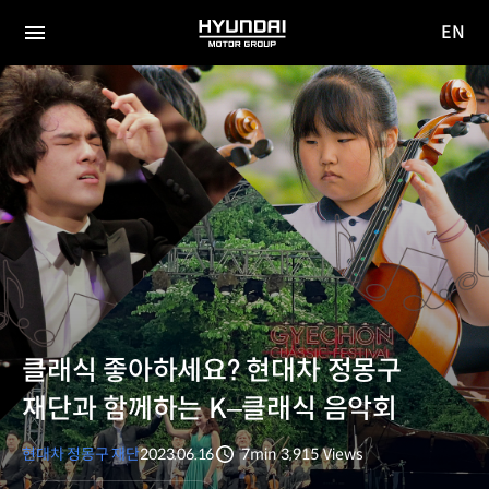
EN
HYUNDAI
영문
MOTOR
전체
사이트
메뉴
GROUP
이동
클래식 좋아하세요? 현대차 정몽구
재단과 함께하는 K‒클래식 음악회
현대차 정몽구 재단
2023.06.16
7min
3,915
Views
분량
조회수