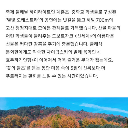
축제 둘째날 하이라이트인 계촌초·중학교 학생들로 구성된
‘별빛 오케스트라’의 공연에는 빗길을 뚫고 해발 700m의
고산 청정지대로 모여든 관객들로 가득했습니다. 산골 마을의
어린 학생들이 들려주는 드보르자크 <신세계>의 아름다운
선율은 커다란 감흥을 주기에 충분했습니다. 클래식
문외한에게도 익숙한 차이콥스키의 발레 음악인 <
호두까기인형>이 이어져서 더욱 즐거운 무대가 됐는데요,
‘꽃의 왈츠’를 듣는 동안 마음 속이 5월의 신록보다 더
푸르러지는 환희를 느낄 수 있는 시간이었습니다.