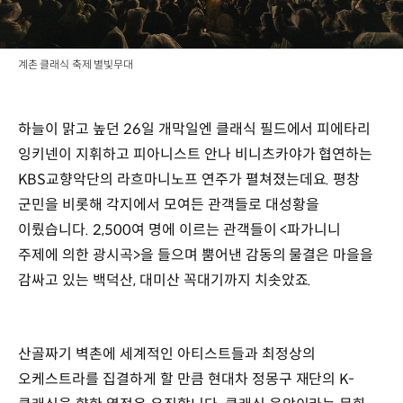
계촌 클래식 축제 별빛무대
하늘이 맑고 높던 26일 개막일엔 클래식 필드에서 피에타리
잉키넨이 지휘하고 피아니스트 안나 비니츠카야가 협연하는
KBS교향악단의 라흐마니노프 연주가 펼쳐졌는데요. 평창
군민을 비롯해 각지에서 모여든 관객들로 대성황을
이뤘습니다. 2,500여 명에 이르는 관객들이 <파가니니
주제에 의한 광시곡>을 들으며 뿜어낸 감동의 물결은 마을을
감싸고 있는 백덕산, 대미산 꼭대기까지 치솟았죠.
산골짜기 벽촌에 세계적인 아티스트들과 최정상의
오케스트라를 집결하게 할 만큼 현대차 정몽구 재단의 K-