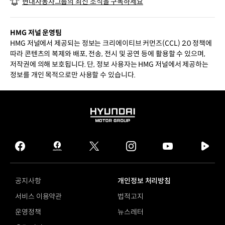
현대자동차그룹의 최신 소식을 구독하세요
‒클래식 음악회
HMG 저널 운영팀
HMG 저널에서 제공되는 정보는 크리에이티브 커먼즈(CCL) 2.0 정책에
따라 콘텐츠의 복제와 배포, 전송, 전시 및 공연 등에 활용할 수 있으며,
저작권에 의해 보호됩니다. 단, 정보 사용자는 HMG 저널에서 제공하는
정보를 개인 목적으로만 사용할 수 있습니다.
HYUNDAI
MOTOR
GROUP
facebook
hmg
twitter
instagram
youtube
naver
journal
tv
facebook
공지사항
개인정보 처리방침
서비스 이용약관
법적고지
운영정책
뉴스레터