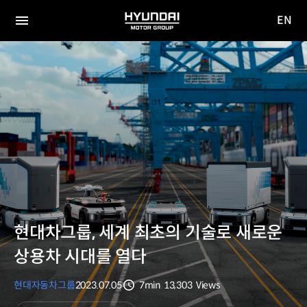
EN
HYUNDAI
영문
MOTOR
전체
사이트
메뉴
GROUP
이동
현대차그룹, 세계 최초의 기술로 새로운
상용차 시대를 열다
현대자동차그룹
2023.07.05
7min
13,303
Views
분량
조회수