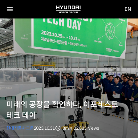
EN
HYUNDAI
영문
MOTOR
전체
사이트
메뉴
GROUP
이동
미래의 공장을 확인하다, 이포레스트
테크 데이
현대자동차그룹
2023.10.31
8min
32,883
Views
분량
조회수