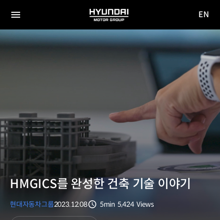
EN
HYUNDAI
영문
MOTOR
전체
사이트
메뉴
GROUP
이동
HMGICS를 완성한 건축 기술 이야기
현대자동차그룹
2023.12.08
5min
5,424
Views
분량
조회수