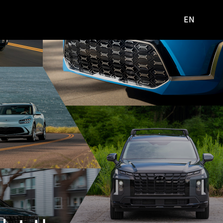
EN
영문
사이트로
이동