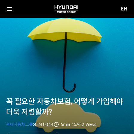
EN
HYUNDAI
영문
MOTOR
전체
사이트
메뉴
GROUP
이동
꼭 필요한 자동차보험, 어떻게 가입해야
더욱 저렴할까?
현대자동차그룹
2024.03.14
5min
15,952
Views
분량
조회수