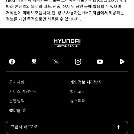
HMG 저널에서 제공되는 정보는 크리에이티브 커먼즈(CCL) 2.0 정책에
따라 콘텐츠의 복제와 배포, 전송, 전시 및 공연 등에 활용할 수 있으며,
저작권에 의해 보호됩니다. 단, 정보 사용자는 HMG 저널에서 제공하는
정보를 개인 목적으로만 사용할 수 있습니다.
HYUNDAI
MOTOR
GROUP
facebook
hmg
twitter
instagram
youtube
naver
journal
tv
facebook
공지사항
개인정보 처리방침
서비스 이용약관
법적고지
운영정책
뉴스레터
English
영문 사이트로 이동
그룹사 바로가기