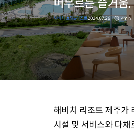
머무르는 즐거움,
해비치 호텔&리조트
2024.07.26
4min
분량
해비치 리조트 제주가 
시설 및 서비스와 다채