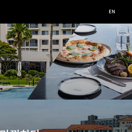
EN
영문
사이트로
이동