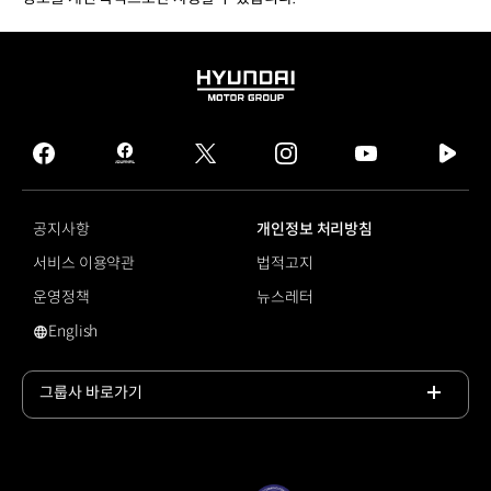
HYUNDAI
MOTOR
GROUP
facebook
hmg
twitter
instagram
youtube
naver
journal
tv
facebook
공지사항
개인정보 처리방침
서비스 이용약관
법적고지
운영정책
뉴스레터
English
영문 사이트로 이동
그룹사 바로가기
목록
열기