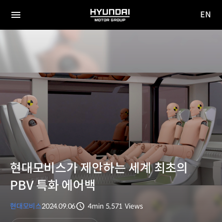
EN
HYUNDAI
영문
MOTOR
전체
사이트
메뉴
GROUP
이동
현대모비스가 제안하는 세계 최초의
PBV 특화 에어백
현대모비스
2024.09.06
4min
5,571
Views
분량
조회수