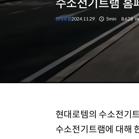
수소전기트램 홈
현대로템
2024.11.29
5min
8,628
V
분량
조회수
현대로템의 수소전기트
수소전기트램에 대해 한