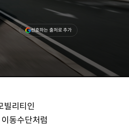
(새
선호하는 출처로 추가
창
열림)
 모빌리티인
의 이동수단처럼