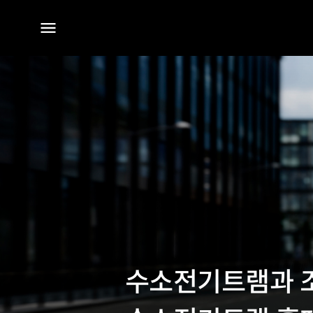
전체
메뉴
수소전기트램과 조