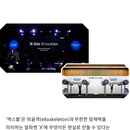
‘엑스블’은 외골격(eXoskeleton)과 무한한 잠재력을
의미하는 알파벳 ‘X’에 무엇이든 현실로 만들 수 있다는