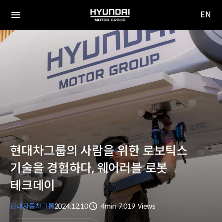
EN
HYUNDAI
영문
MOTOR
전체
사이트
메뉴
GROUP
이동
현대차그룹의 사람을 위한 로보틱스
기술을 경험하다, 웨어러블 로봇
테크데이
현대자동차그룹
2024.12.10
4min
7,019
Views
분량
조회수