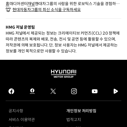
홈
미디어센터
저널
현대차그룹의 사람을 위한 로보틱스 기술을 경험하다,
현대자동차그룹의 최신 소식을 구독하세요
웨어러블 로봇 테크데이
HMG 저널 운영팀
HMG 저널에서 제공되는 정보는 크리에이티브 커먼즈(CCL) 2.0 정책에
따라 콘텐츠의 복제와 배포, 전송, 전시 및 공연 등에 활용할 수 있으며,
저작권에 의해 보호됩니다. 단, 정보 사용자는 HMG 저널에서 제공하는
정보를 개인 목적으로만 사용할 수 있습니다.
HYUNDAI
MOTOR
GROUP
facebook
hmg
twitter
instagram
youtube
naver
journal
tv
facebook
공지사항
개인정보 처리방침
서비스 이용약관
법적고지