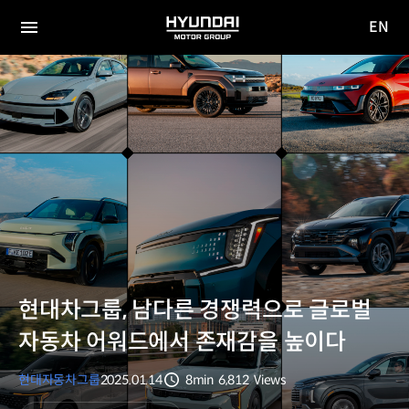
EN
HYUNDAI
영문
MOTOR
전체
사이트
메뉴
GROUP
이동
현대차그룹, 남다른 경쟁력으로 글로벌
자동차 어워드에서 존재감을 높이다
현대자동차그룹
2025.01.14
8min
6,812
Views
분량
조회수