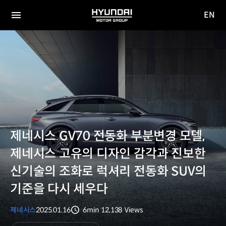
EN
HYUNDAI
영문
MOTOR
전체
사이트
메뉴
GROUP
이동
제네시스 GV70 전동화 부분변경 모델,
제네시스 고유의 디자인 감각과 진보한
신기술의 조화로 럭셔리 전동화 SUV의
기준을 다시 세우다
제네시스
2025.01.16
6min
12,138
Views
분량
조회수