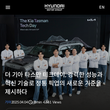
EN
HYUNDAI
영문
MOTOR
전체
사이트
메뉴
GROUP
이동
더 기아 타스만 테크데이, 강력한 성능과
혁신 기술로 정통 픽업의 새로운 기준을
제시하다
기아
2025.04.04
8min
4,661
Views
분량
조회수