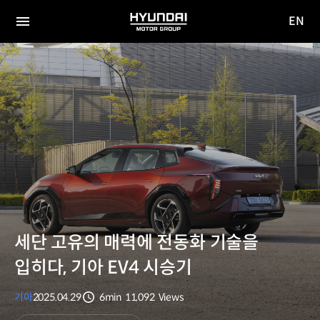
EN
HYUNDAI
영문
MOTOR
전체
사이트
메뉴
GROUP
이동
세단 고유의 매력에 전동화 기술을
입히다, 기아 EV4 시승기
기아
2025.04.29
6min
11,092
Views
분량
조회수