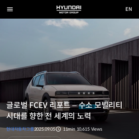
EN
HYUNDAI
영문
MOTOR
전체
사이트
메뉴
GROUP
이동
글로벌 FCEV 리포트 – 수소 모빌리티
시대를 향한 전 세계의 노력
현대자동차그룹
2025.09.05
11min
10,615
Views
분량
조회수