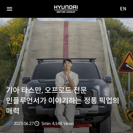
EN
HYUNDAI
영문
MOTOR
전체
사이트
메뉴
GROUP
이동
기아 타스만, 오프로드 전문
인플루언서가 이야기하는 정통 픽업의
매력
기아
2025.06.27
5min
4,148
Views
분량
조회수