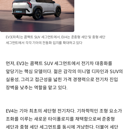
EV6:
역동적인
주행
성능,
스마트
모빌리티,
EV3(좌측)는 콤팩트 SUV 세그먼트에서, EV4는 준중형 세단 및 중형 세단
올해의
세그먼트에서 각각 기아의 전동화 입지를 확대하고 있다
차
EV9:
프리미엄
기능,
먼저, EV3는 콤팩트 SUV 세그먼트에서 전기차 대중화를
3열
앞당기는 핵심 모델이다. 젊은 감각의 미니멀 디자인과 SUV의
시트
실용성, 그리고 접근성을 넓힌 가격 경쟁력으로 전기차 진입
구성,
대형
장벽을 낮추는 역할을 맡고 있다.
전동화
SUV
선도
EV4는 기아 최초의 세단형 전기차다. 기하학적인 조형 요소가
조화를 이루는 새로운 타이폴로지를 채택함으로써 준중형
세단과 중형 세단 세그먼트를 동시에 겨냥한다. 더불어 세단