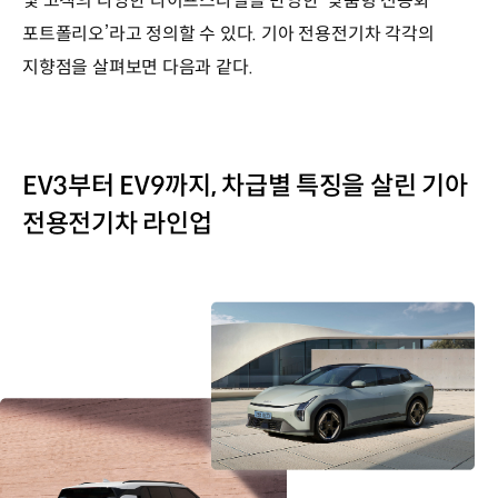
및 고객의 다양한 라이프스타일을 반영한 ‘맞춤형 전동화
강화
포트폴리오’라고 정의할 수 있다. 기아 전용전기차 각각의
EV4:
기아
지향점을 살펴보면 다음과 같다.
첫
전동화
세단,
세단
고유
EV3부터 EV9까지, 차급별 특징을 살린 기아
주행
전용전기차 라인업
감각,
개성
있는
외관
EV5:
정통
SUV
외관,
공간
상품성,
패밀리
전기차