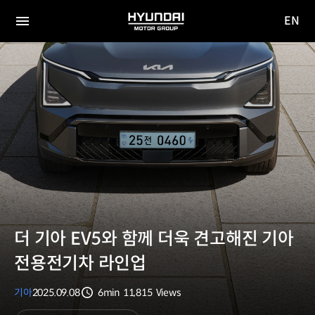
EN
HYUNDAI
영문
MOTOR
전체
사이트
메뉴
GROUP
이동
더 기아 EV5와 함께 더욱 견고해진 기아
전용전기차 라인업
기아
2025.09.08
6min
11,815
Views
분량
조회수