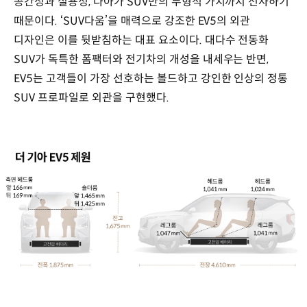
공간성과 실용성, 나아가 SUV만의 무형적 가치까지 선사하기
판매
때문이다. ‘SUV다움’을 매력으로 강조한 EV5의 외관
기준)
2021년
디자인은 이를 뒷받침하는 대표 요소이다. 대다수 전동화
SUV
SUV가 독특한 폼팩터와 전기차의 개성을 내세우는 반면,
판매
EV5는 고객들이 가장 선호하는 볼드하고 강인한 인상의 정통
비율
47%
SUV 프로파일로 외관을 구현했다.
70만
4,768대,
2022년
51%
74만
5,780대,
2023년
54%
80만
2,100대,
2024년
57%
82만
544대