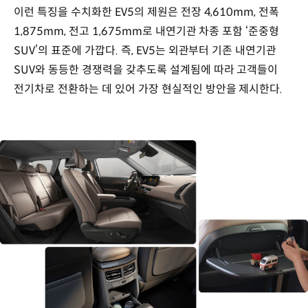
출처:
이런 특징을 수치화한 EV5의 제원은 전장 4,610mm, 전폭
한국자동차모빌리티산업협회
1,875mm, 전고 1,675mm로 내연기관 차종 포함 ‘준중형
(KAMA),
한국수입차협회
SUV’의 표준에 가깝다. 즉, EV5는 외관부터 기존 내연기관
(KAIDA)
SUV와 동등한 경쟁력을 갖추도록 설계됨에 따라 고객들이
전기차로 전환하는 데 있어 가장 현실적인 방안을 제시한다.