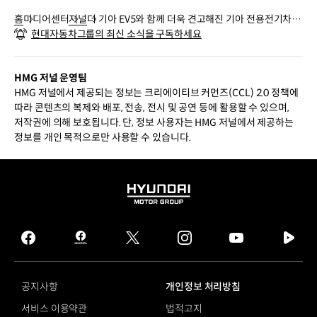
홈
미디어센터
저널
더 기아 EV5와 함께 더욱 견고해진 기아 전용전기차
현대자동차그룹의 최신 소식을 구독하세요
라인업
HMG 저널 운영팀
HMG 저널에서 제공되는 정보는 크리에이티브 커먼즈(CCL) 2.0 정책에
따라 콘텐츠의 복제와 배포, 전송, 전시 및 공연 등에 활용할 수 있으며,
저작권에 의해 보호됩니다. 단, 정보 사용자는 HMG 저널에서 제공하는
정보를 개인 목적으로만 사용할 수 있습니다.
HYUNDAI
MOTOR
GROUP
facebook
hmg
twitter
instagram
youtube
naver
journal
tv
facebook
공지사항
개인정보 처리방침
서비스 이용약관
법적고지