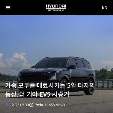
EN
HYUNDAI
영문
MOTOR
전체
사이트
메뉴
GROUP
이동
가족 모두를 매료시키는 5할 타자의
등장, 더 기아 EV5 시승기
기아
2025.09.30
7min
12,658
Views
분량
조회수