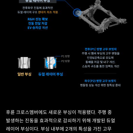
리브
큰
구조
부싱
최적화
부싱
전륜
내부
서스펜션
유체
로워
유동으로
암
감쇄
입력점
효과
강성
극대화하는
약
하이드로
23.5%
G부싱,
(A),
전륜
26.7%
듀얼
(G)
로워
향상
암
현대차
후륜
최초
크로스멤버
적용
후방
후륜 크로스멤버에도 새로운 부싱이 적용됐다. 주행 중
핸들링
듀얼
성능
레이어
발생하는 진동을 효과적으로 감쇠하기 위해 개발된 듀얼
강화
부싱
레이어 부싱이다. 부싱 내부에 2개의 특성을 가진 고무
&
적용