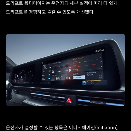
고무
드리프트 옵티마이저는 운전자의 세부 설정에 따라 더 쉽게
브릿지
드리프트를 경험하고 즐길 수 있도록 개선됐다.
주행
시
멤버
부싱의
고무
변형을
인장
&
압축으로
유도해
동배율
저감
및
내구
개선,
스토퍼
구조를
통한
임팩트
운전자가 설정할 수 있는 항목은 이니시에이션(Initiation),
개선