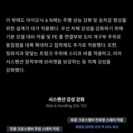
차체
강성
강화
이 밖에도 아이오닉 6 N에는 주행 성능 강화 및 승차감 향상을
고성능차
주행
위한 설계가 대거 적용됐다. 우선 차체 강성을 강화하기 위해
성능
기본 모델 대비 카울 및 PE 룸 연결부와 도어 개구부 주위로
확보
용접점을 대폭 확대하고 접착제도 추가로 적용했다. 또한,
&
승차감
뒷좌석과 맞닿는 트렁크 주위에 스티프 바를 적용하고, 리어
향상
서스펜션 장착부에 브라켓을 보강하는 등 차체 강성을
•
강화했다.
용접점
추가
-
접착제
추가
용접/
접착제
보강
기본
모델