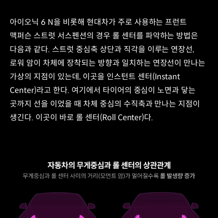
롤
센터
아이오닉 6 N을 비롯해 현대차가 주로 사용하는 프런트
산출
방법
맥퍼슨 스트럿 서스펜션의 경우 롤 센터를 파악하는 방법은
맥퍼슨
다음과 같다. 스트럿 중심축 상단과 직각을 이루는 연장선,
스트럿
로워 암이 차체에 장착되는 방향과 일치하는 연장선이 만나는
더블
위시본
가상의 지점이 있는데, 이곳을 인스턴트 센터(Instant
롤
Center)라고 한다. 여기에서 타이어의 중심이 노면과 닿는
센터
곳까지 선을 이었을 때 차체 중심의 수직축과 만나는 지점이
차체
중심의
생긴다. 이곳이 바로 롤 센터(Roll Center)다.
수직축
로워
암의
연장선
스트럿
중심축
상단과
직각을
이루는
선