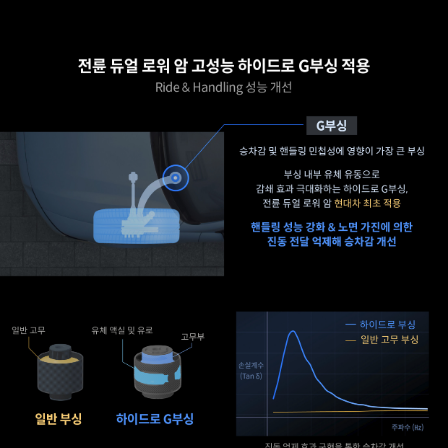
리어
체결점
휠하우스
입력점
보강
강성
리어
약
서스펜션
12%
장착부
향상
보강
현대차
주행하중
최초
지지구조
적용
강건화
후륜
리어
크로스멤버
쇼크업소버
고강성
지지강성
언더커버
개선
적용
후륜
글라스파이버
바디
강화
강성
플라스틱
약
(PP+GF40)
15.7%
소재
개선
적용
리어
후륜