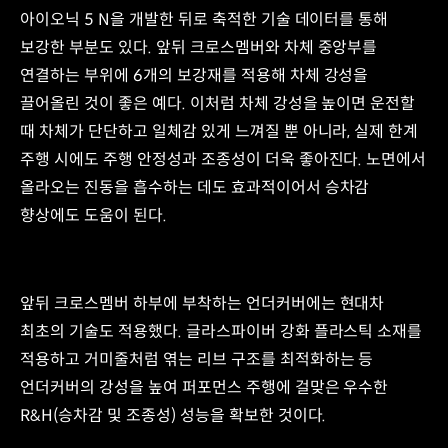
강화
및
아이오닉 5 N을 개발한 뒤로 축적한 기술 데이터를 통해
Ride
PE룸
&
보강한 부분도 있다. 앞뒤 크로스멤버와 차체 중앙부를
연결부
Handling
연결하는 부위에 6개의 보강재를 적용해 차체 강성을
리어
성능
스티프바
끌어올린 것이 좋은 예다. 이처럼 차체 강성을 높이면 운전할
개선
적용
후륜
때 차체가 단단하고 일체감 있게 느껴질 뿐 아니라, 실제 한계
트렁크
크로스멤버
주행 시에도 주행 안정성과 조종성이 더욱 좋아진다. 노면에서
내부
전후방
보강재
올라오는 진동을 흡수하는 데도 효과적이어서 승차감
스테이
적용
적용
향상에도 도움이 된다.
비틀림
체결점
강성
입력점
약
강성
19.8%
약
앞뒤 크로스멤버 하부에 부착하는 언더커버에는 현대차
증대
20%
최초의 기술도 적용했다. 글라스파이버 강화 플라스틱 소재를
주행
향상
성능
전륜
적용하고 거미줄처럼 엮는 리브 구조를 최적화하는 등
향상
크로스멤버
언더커버의 강성을 높여 퍼포먼스 주행에 걸맞은 우수한
쿼터
후방
R&H(승차감 및 조종성) 성능을 확보한 것이다.
어퍼
스테이
브라켓
적용