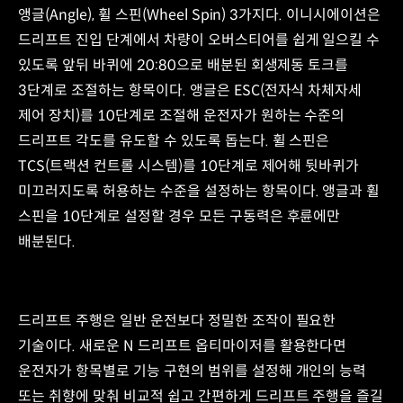
앵글(Angle), 휠 스핀(Wheel Spin) 3가지다. 이니시에이션은
P2
방향
드리프트 진입 단계에서 차량이 오버스티어를 쉽게 일으킬 수
P1
있도록 앞뒤 바퀴에 20:80으로 배분된 회생제동 토크를
방향
3단계로 조절하는 항목이다. 앵글은 ESC(전자식 차체자세
일반
부싱
제어 장치)를 10단계로 조절해 운전자가 원하는 수준의
듀얼
드리프트 각도를 유도할 수 있도록 돕는다. 휠 스핀은
레이어
TCS(트랙션 컨트롤 시스템)를 10단계로 제어해 뒷바퀴가
부싱
좌우
미끄러지도록 허용하는 수준을 설정하는 항목이다. 앵글과 휠
(P2)
스핀을 10단계로 설정할 경우 모든 구동력은 후륜에만
방향
배분된다.
고무
브릿지
핸들링
성능
개선
드리프트 주행은 일반 운전보다 정밀한 조작이 필요한
위한
기술이다. 새로운 N 드리프트 옵티마이저를 활용한다면
정특성
운전자가 항목별로 기능 구현의 범위를 설정해 개인의 능력
증대
또는 취향에 맞춰 비교적 쉽고 간편하게 드리프트 주행을 즐길