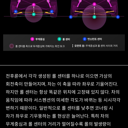
어퍼
암의
연장선
인스턴트
센터에서
타이어
중심이
노면과
닿는
자동차의
곳으로
무게중심과
연장한
롤
선
전후륜에서 각각 생성된 롤 센터를 하나로 이으면 가상의
센터의
인스턴트
상관관계
회전축이 만들어지며, 차는 이 축을 따라 좌우로 기울어진다.
센터:
무게중심과
2(3)
하지만 롤 센터는 항상 똑같은 위치에 고정돼 있지 않다. 차의
롤
번과
움직임에 따라 서스펜션의 미세한 각도가 바뀌는 등 시시각각
센터
4번이
사이의
변하기 때문이다. 일반적으로 롤 센터를 낮추면 코너링 시
만나는
거리
지점
차가 좌우로 기우뚱하는 롤 현상은 늘어난다. 특히 차의
(모먼트
롤
무게중심과 롤 센터의 거리가 멀어질수록 롤의 발생량이
암)
센터: