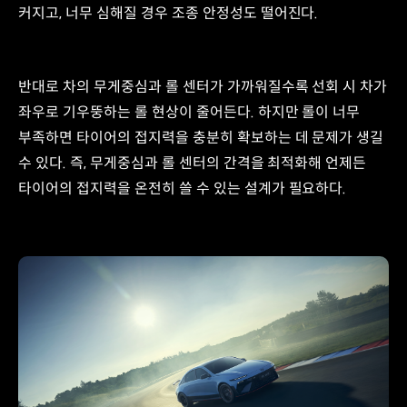
가
커지고, 너무 심해질 경우 조종 안정성도 떨어진다.
좌우
멀어질수록
5번이
롤
차체
발생량
중심의
증가
반대로 차의 무게중심과 롤 센터가 가까워질수록 선회 시 차가
수직축과
무게중심
만나는
좌우로 기우뚱하는 롤 현상이 줄어든다. 하지만 롤이 너무
롤
지점
부족하면 타이어의 접지력을 충분히 확보하는 데 문제가 생길
센터를
축으로
수 있다. 즉, 무게중심과 롤 센터의 간격을 최적화해 언제든
무게중심에
타이어의 접지력을 온전히 쓸 수 있는 설계가 필요하다.
가해지는
회전
토크
롤
센터
인스턴트
센터
모먼트
암:
무게중심과
롤