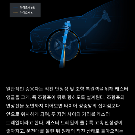
캐스터
트레일
증대
일반적인 승용차는 직진 안정성 및 조향 복원력을 위해 캐스터
고속
주행
앵글을 크게, 즉 조향축이 뒤로 향하도록 설계된다. 조향축의
조향
연장선을 노면까지 이어보면 타이어 정중앙의 접지점보다
안정성
앞으로 위치하게 되며, 두 지점 사이의 거리를 캐스터
향상
&
트레일이라고 한다. 캐스터 트레일이 클수록 고속 안정성이
조향
좋아지고, 운전대를 돌린 뒤 원래의 직진 상태로 돌아오려는
피드백