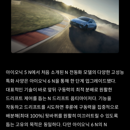
부싱
전달
손실계수
저감
(Tan
EV
S)
승차감
일반
개선
부싱
dB
하이드로
주행
G부싱
진동
주파수
저감
(Hz)
140km/h
진동
뒷좌석
억제
상하
아이오닉 5 N에서 처음 소개된 N 전동화 모델의 다양한 고성능
효과
움직임
특화 사양은 아이오닉 6 N을 통해 한 단계 업그레이드됐다.
구현을
주파수
통한
(HZ)
대표적인 기술이 바로 앞뒤 구동력의 최적 분배로 원활한
승차감
-
드리프트 제어를 돕는 N 드리프트 옵티마이저다. 기능을
개선
신규-
기존
작동하고 드리프트를 시도하면 후륜에 구동력을 집중적으로
전후
배분해(최대 100%) 뒷바퀴를 원활히 미끄러트릴 수 있도록
(P1)
돕는 고유의 목적은 동일하다. 다만 아이오닉 6 N의 N
방향