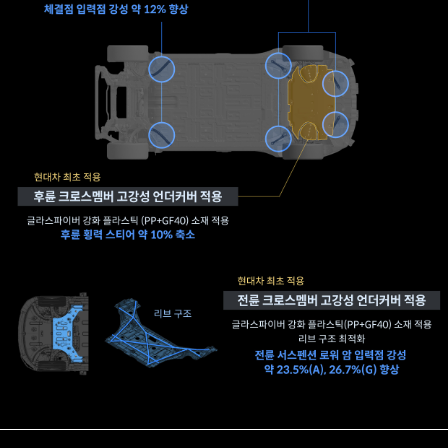
대비
차체
용접점
44점
추가
접착제
340mm
추가
조타
응답성,
차체
진동
감소
등
핸들링
및
승차감
개선
도어
오프닝
서스펜션
플랜지부
강성
카울