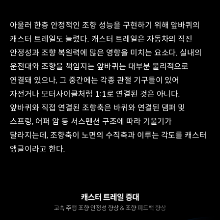
캐스터
트레일
아울러 한층 안정적인 조향 성능을 구현하기 위해 앞바퀴의
자동차
캐스터
캐스터 트레일도 늘렸다. 캐스터 트레일은 자동차의 직진
트레일의
안정성과 조향 복원력에 많은 영향을 미치는 요소다. 실내의
원리
운전대와 조향을 책임지는 앞바퀴는 대부분 물리적으로
수직선
킹핀
연결돼 있으나, 그 중간에는 각종 관절 기구들이 있어
중심선
자전거나 모터사이클처럼 1:1로 연결된 것은 아니다.
킹핀
앞바퀴와 직접 연결된 조향축은 바퀴와 연결된 댐퍼 및
중심선
캐스터
스프링, 어퍼 암 등 서스펜션 구조에 따라 기울기가
트레일
달라지는데, 조향축이 노면의 수직축과 이루는 각도를 캐스터
앵글이라고 한다.