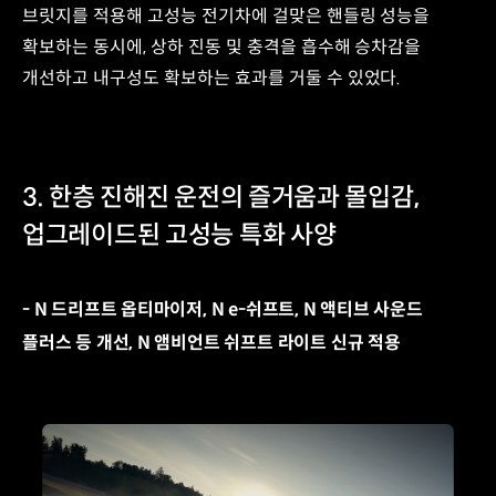
브릿지를 적용해 고성능 전기차에 걸맞은 핸들링 성능을
노면
Ride
가진에
&
확보하는 동시에, 상하 진동 및 충격을 흡수해 승차감을
의한
Handling
개선하고 내구성도 확보하는 효과를 거둘 수 있었다.
진동
성능
전달
개선
억제해
듀얼
승차감
레이어
개선
부싱
3. 한층 진해진 운전의 즐거움과 몰입감,
일반
전후좌우
고무
진동에
업그레이드된 고성능 특화 사양
유체
효과적인
액실
듀얼
및
레이어
- N 드리프트 옵티마이저, N e-쉬프트, N 액티브 사운드
유로
구조
플러스 등 개선, N 앰비언트 쉬프트 라이트 신규 적용
고무부
현대차
-
최초
하이드로
적용
부싱
R&H
-
성능
일반
확보
고무
진동