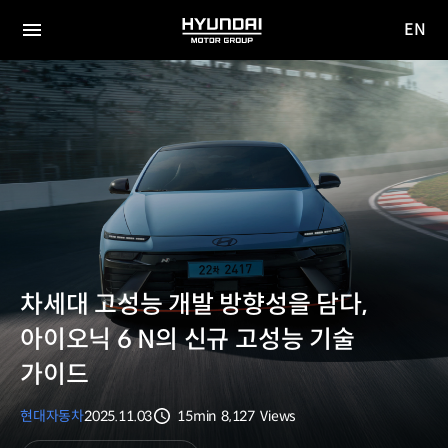
EN
HYUNDAI
영문
MOTOR
전체
사이트
메뉴
GROUP
이동
차세대 고성능 개발 방향성을 담다,
아이오닉 6 N의 신규 고성능 기술
가이드
현대자동차
2025.11.03
15min
8,127
Views
분량
조회수