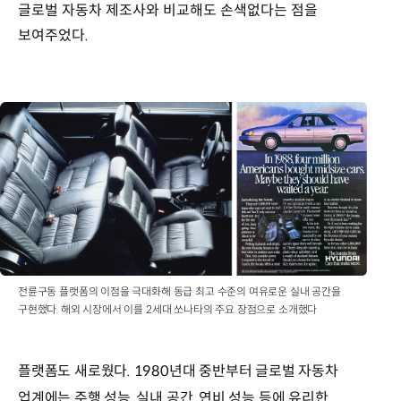
:
글로벌 자동차 제조사와 비교해도 손색없다는 점을
120ps
보여주었다.
/
5,000rpm,
123ps
/
5,000rpm
최대토크
:
16.2kgf·m
/
4,000rpm,
19.9kgf·m
/
4,000rpm
전륜구동 플랫폼의 이점을 극대화해 동급 최고 수준의 여유로운 실내 공간을
구현했다. 해외 시장에서 이를 2세대 쏘나타의 주요 장점으로 소개했다
플랫폼도 새로웠다. 1980년대 중반부터 글로벌 자동차
업계에는 주행 성능, 실내 공간, 연비 성능 등에 유리한