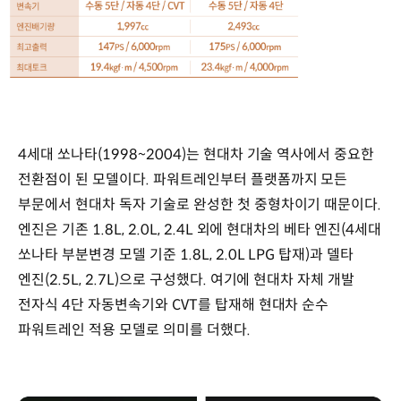
4세대
쏘나타
(1998~2004)
4세대 쏘나타(1998~2004)는 현대차 기술 역사에서 중요한
100%
독자
전환점이 된 모델이다. 파워트레인부터 플랫폼까지 모든
기술
부문에서 현대차 독자 기술로 완성한 첫 중형차이기 때문이다.
첫
엔진은 기존 1.8L, 2.0L, 2.4L 외에 현대차의 베타 엔진(4세대
중형차,
현대차
쏘나타 부분변경 모델 기준 1.8L, 2.0L LPG 탑재)과 델타
‘품질경영’
엔진(2.5L, 2.7L)으로 구성했다. 여기에 현대차 자체 개발
상징
전자식 4단 자동변속기와 CVT를 탑재해 현대차 순수
*
출시
파워트레인 적용 모델로 의미를 더했다.
당시
기준
제원
대표