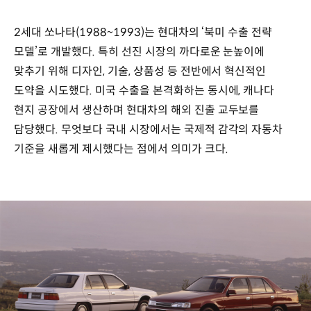
쏘나타
(1988~1993)
2세대 쏘나타(1988~1993)는 현대차의 ‘북미 수출 전략
국제적
감각의
모델’로 개발했다. 특히 선진 시장의 까다로운 눈높이에
중형차
맞추기 위해 디자인, 기술, 상품성 등 전반에서 혁신적인
기준
도약을 시도했다. 미국 수출을 본격화하는 동시에, 캐나다
제시
*
현지 공장에서 생산하며 현대차의 해외 진출 교두보를
출시
담당했다. 무엇보다 국내 시장에서는 국제적 감각의 자동차
당시
기준을 새롭게 제시했다는 점에서 의미가 크다.
기준
제원
대표
키워드
:
에어로
다이내믹
디자인,
현대차
디자인
기술