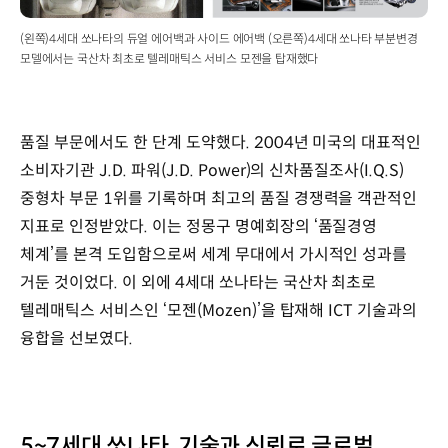
수동
5단,
(왼쪽)4세대 쏘나타의 듀얼 에어백과 사이드 에어백 (오른쪽)4세대 쏘나타 부분변경
자동
모델에서는 국산차 최초로 텔레매틱스 서비스 모젠을 탑재했다
4단,
CVT
/
수동
품질 부문에서도 한 단계 도약했다. 2004년 미국의 대표적인
5단,
소비자기관 J.D. 파워(J.D. Power)의 신차품질조사(I.Q.S)
자동
4단
중형차 부문 1위를 기록하며 최고의 품질 경쟁력을 객관적인
엔진
지표로 인정받았다. 이는 정몽구 명예회장의 ‘품질경영
배기량
체계’를 본격 도입함으로써 세계 무대에서 가시적인 성과를
:
1,997cc,
거둔 것이었다. 이 외에 4세대 쏘나타는 국산차 최초로
2,493cc
텔레매틱스 서비스인 ‘모젠(Mozen)’을 탑재해 ICT 기술과의
최고출력
융합을 선보였다.
:
147ps
/
6,000rpm,
175ps
5~7세대 쏘나타, 기술과 신뢰로 글로벌
/