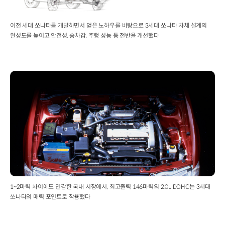
1.8L
DOHC,
이전 세대 쏘나타를 개발하면서 얻은 노하우를 바탕으로 3세대 쏘나타 차체 설계의
2.0L
완성도를 높이고 안전성, 승차감, 주행 성능 등 전반을 개선했다
DOHC
전장x전폭x전고
:
4,700x1,770x1,405mm
휠베이스
:
2,700mm
트레드
(전/
후)
:
1,515
/
1,505mm
1~2마력 차이에도 민감한 국내 시장에서, 최고출력 146마력의 2.0L DOHC는 3세대
구동방식
쏘나타의 매력 포인트로 작용했다
:
전륜구동
변속기