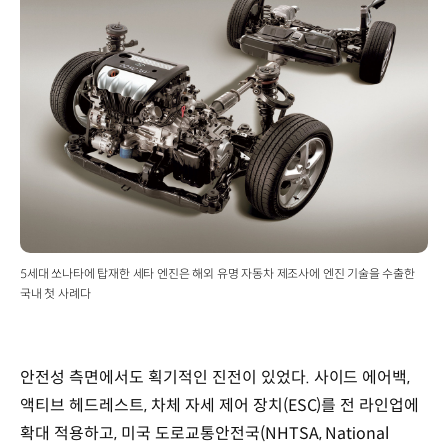
수출,
능동형
차체
자세
제어
시스템
(AGCS)
주요
트림
:
2.0L,
2.4L
전장x전폭x전고
5세대 쏘나타에 탑재한 세타 엔진은 해외 유명 자동차 제조사에 엔진 기술을 수출한
:
국내 첫 사례다
4,800x1,830x1,475mm
휠베이스
:
2,730mm
안전성 측면에서도 획기적인 진전이 있었다. 사이드 에어백,
트레드
액티브 헤드레스트, 차체 자세 제어 장치(ESC)를 전 라인업에
(전/
확대 적용하고, 미국 도로교통안전국(NHTSA, National
후)