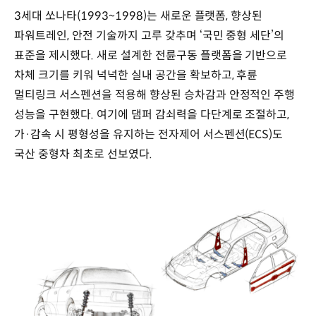
(1993~1998)
3세대 쏘나타(1993~1998)는 새로운 플랫폼, 향상된
국내
중형차
파워트레인, 안전 기술까지 고루 갖추며 ‘국민 중형 세단’의
시장
표준을 제시했다. 새로 설계한 전륜구동 플랫폼을 기반으로
베스트셀러
차체 크기를 키워 넉넉한 실내 공간을 확보하고, 후륜
*
출시
멀티링크 서스펜션을 적용해 향상된 승차감과 안정적인 주행
당시
성능을 구현했다. 여기에 댐퍼 감쇠력을 다단계로 조절하고,
기준
가·감속 시 평형성을 유지하는 전자제어 서스펜션(ECS)도
제원
대표
국산 중형차 최초로 선보였다.
키워드
:
DOHC
엔진,
국내
동급
최초
에어백
주요
트림
: