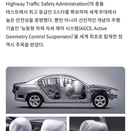
:
Highway Traffic Safety Administration)의 충돌
1,565
테스트에서 최고 등급인 5스타를 확보하며 세계 무대에서
/
높은 안전성을 증명했다. 뿐만 아니라 선진적인 개념의 주행
1,550mm
구동방식
기술인 ‘능동형 차체 자세 제어 시스템(AGCS, Active
:
Geometry Control Suspension)’을 세계 최초로 탑재한 점
전륜구동
역시 주목을 받았다.
변속기
:
수동
5단,
자동
4단
/
자동
4단
엔진
배기량
:
1,998cc,
2,359cc