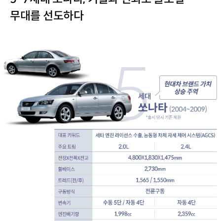
6,000rpm
무대를 선도하다
최대토크
:
19.4kgf·m
/
4,500rpm,
23.4kgf·m
/
4,000rpm