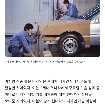
후)
:
1,455
/
1,440mm
구동방식
:
전륜구동
변속기
:
수동
5단
2세대 쏘나타의 세련된 디자인은 현대차 디자인실에서 개발을 주도했다
/
자동
4단
엔진
이처럼 수준 높은 디자인은 현대차 디자인실에서 주도해
배기량
:
완성한 것이었다. 이는 2세대 쏘나타에서 주목할 기술 성과 중
1,997cc,
하나로 디자인 개발 기술 내재화에 대한 현대차의 집념을
2,351cc
보여준 사례였다. 더불어 당시 현대차의 디자인 개발 역량이
최고출력