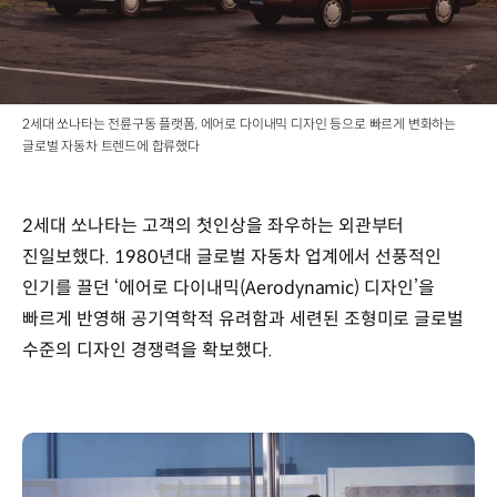
내재화,
전륜구동,
국산차
최초
컴퓨터
자체
2세대 쏘나타는 전륜구동 플랫폼, 에어로 다이내믹 디자인 등으로 빠르게 변화하는
설계,
글로벌 자동차 트렌드에 합류했다
MPi
엔진
주요
2세대 쏘나타는 고객의 첫인상을 좌우하는 외관부터
트림
진일보했다. 1980년대 글로벌 자동차 업계에서 선풍적인
:
2.0L,
인기를 끌던 ‘에어로 다이내믹(Aerodynamic) 디자인’을
2.4L
빠르게 반영해 공기역학적 유려함과 세련된 조형미로 글로벌
전장x전폭x전고
수준의 디자인 경쟁력을 확보했다.
:
4,680x1,750x1,410mm
휠베이스
:
2,650mm
트레드
(전/