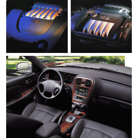
키워드
:
독자
개발
플랫폼,
독자
개발
엔진
라인업
(베타,
델타
등),
독자
개발
4단
자동변속기
및
CVT
주요
트림
: