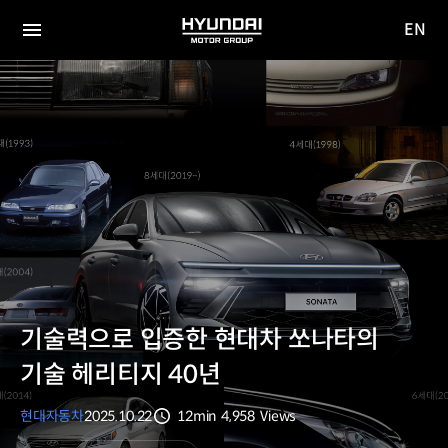
EN
HYUNDAI
영문
MOTOR
전체
사이트
메뉴
GROUP
이동
기술력으로 입증한 현대차 쏘나타의
기술 헤리티지 40년
현대자동차
2025.10.22
12min
4,958
Views
분량
조회수