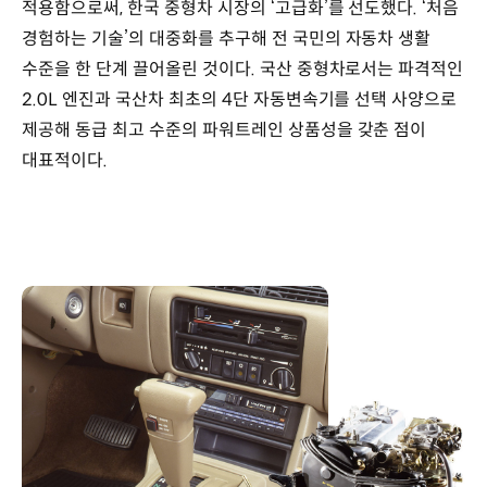
중형차
적용함으로써, 한국 중형차 시장의 ‘고급화’를 선도했다. ‘처음
시장
경험하는 기술’의 대중화를 추구해 전 국민의 자동차 생활
고급화
수준을 한 단계 끌어올린 것이다. 국산 중형차로서는 파격적인
선도
*
2.0L 엔진과 국산차 최초의 4단 자동변속기를 선택 사양으로
출시
제공해 동급 최고 수준의 파워트레인 상품성을 갖춘 점이
당시
대표적이다.
기준
제원
대표
키워드
:
국산차
최초
사양,
4단
자동변속기,
크루즈
컨트롤,
전동식
시트
조절