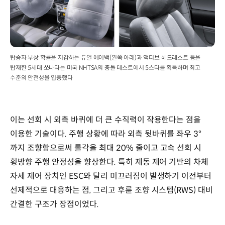
최고출력
:
144ps
/
6,000rpm,
166ps
탑승자 부상 확률을 저감하는 듀얼 에어백(왼쪽 아래)과 액티브 헤드레스트 등을
/
탑재한 5세대 쏘나타는 미국 NHTSA의 충돌 테스트에서 5스타를 획득하며 최고
5,800rpm
수준의 안전성을 입증했다
최대토크
:
19.1kgf·m
/
이는 선회 시 외측 바퀴에 더 큰 수직력이 작용한다는 점을
4,250rpm,
이용한 기술이다. 주행 상황에 따라 외측 뒷바퀴를 좌우 3°
23.0kgf·m
까지 조향함으로써 롤각을 최대 20% 줄이고 고속 선회 시
/
4,250rpm
횡방향 주행 안정성을 향상한다. 특히 제동 제어 기반의 차체
자세 제어 장치인 ESC와 달리 미끄러짐이 발생하기 이전부터
선제적으로 대응하는 점, 그리고 후륜 조향 시스템(RWS) 대비
간결한 구조가 장점이었다.