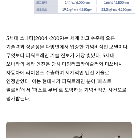
5세대
쏘나타
(2004~2009)
5세대 쏘나타(2004~2009)는 세계 최고 수준에 오른
현대차
브랜드
기술력과 상품성을 다방면에서 입증한 기념비적인 모델이다.
가치
무엇보다 파워트레인 기술 진보가 가장 빛났다. 5세대
상승
쏘나타의 세타 엔진은 당시 다임러크라이슬러와 미쓰비시
주역
*
자동차에 라이선스 수출하며 세계적인 엔진 기술로
출시
인정받았다. 이는 현대차가 파워트레인 분야 ‘패스트
당시
팔로워’에서 ‘퍼스트 무버’로 도약하는 기념비적인 사건으로
기준
제원
평가받는다.
대표
키워드
:
세타
엔진
라이선스