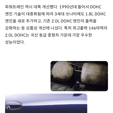
:
파워트레인 역시 대폭 개선했다. 1990년대 들어서 DOHC
수동
5단
엔진 기술이 대중화됨에 따라 3세대 쏘나타에도 1.8L DOHC
/
엔진을 새로 추가하고, 기존 2.0L DOHC 엔진의 출력을
자동
강화하는 등 상품성 개선에 나섰다. 특히 최고출력 146마력의
4단
엔진
2.0L DOHC는 국산 동급 중형차 가운데 가장 우수한
배기량
성능이었다.
:
1,836cc,
1,997cc
최고출력
:
135ps
/
6,000rpm,
146ps
/
6,000rpm
최대토크
: