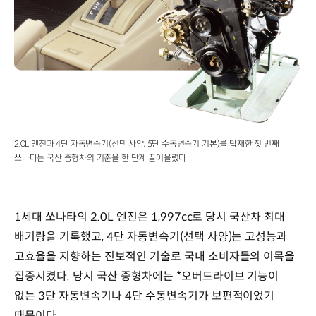
(1열/2열),
전동식
사이드미러
조절
등
주요
트림
:
1.8L,
2.0L 엔진과 4단 자동변속기(선택 사양, 5단 수동변속기 기본)를 탑재한 첫 번째
2.0L
쏘나타는 국산 중형차의 기준을 한 단계 끌어올렸다
전장x전폭x전고
:
4,578x1,755x1,381mm
휠베이스
1세대 쏘나타의 2.0L 엔진은 1,997cc로 당시 국산차 최대
:
2,579mm
배기량을 기록했고, 4단 자동변속기(선택 사양)는 고성능과
트레드
고효율을 지향하는 진보적인 기술로 국내 소비자들의 이목을
(전/
집중시켰다. 당시 국산 중형차에는 *오버드라이브 기능이
후)
:
없는 3단 자동변속기나 4단 수동변속기가 보편적이었기
1,445
때문이다.