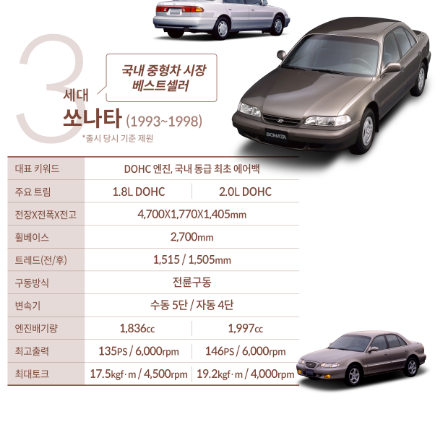
3세대
쏘나타