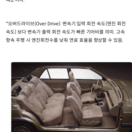
/
1,425mm
구동방식
:
*오버드라이브(Over Drive): 변속기 입력 회전 속도(엔진 회전
후륜구동
속도) 보다 변속기 출력 회전 속도가 빠른 기어비를 의미. 고속
변속기
항속 주행 시 엔진회전수를 낮춰 연료 효율을 향상할 수 있음.
:
수동
5단
/
자동
4단
엔진
배기량
:
1,795cc,
1,997cc
최고출력
:
100ps
/