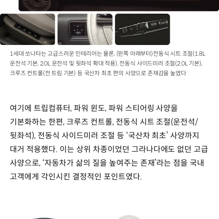
5,500rpm,
110ps
/
5,500rpm
최대토크
:
1세대 쏘나타는 고급스러운 인테리어는 물론, (왼쪽 아래부터)전동식 시트 조절(1.8L
15.0kgf·m
운전석 기본, 2.0L 운전석 및 뒷좌석 확대 적용), 전동식 사이드미러 조절(2.0L 기본),
/
크루즈 컨트롤(전 트림 기본) 등 국산차 최초 편의 사양으로 존재감을 높였다
3,500rpm,
16.7kgf·m
/
여기에 트립컴퓨터, 파워 윈도, 파워 스티어링 사양을
3,500rpm
기본화하는 한편, 크루즈 컨트롤, 전동식 시트 조절(운전석/
뒷좌석), 전동식 사이드미러 조절 등 ‘국산차 최초’ 사양까지
대거 적용했다. 이는 상위 차종이었던 그라나다에도 없던 고급
사양으로, ‘자동차가 삶의 질을 높여주는 존재’라는 점을 국내
고객에게 각인시킨 결정적인 포인트였다.