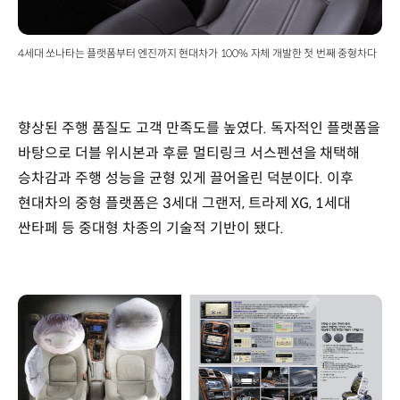
2.0L,
V6
2.5L
4세대 쏘나타는 플랫폼부터 엔진까지 현대차가 100% 자체 개발한 첫 번째 중형차다
전장x전폭x전고
:
4,710x1,815x1,410mm
휠베이스
향상된 주행 품질도 고객 만족도를 높였다. 독자적인 플랫폼을
:
바탕으로 더블 위시본과 후륜 멀티링크 서스펜션을 채택해
2,700mm
승차감과 주행 성능을 균형 있게 끌어올린 덕분이다. 이후
트레드
(전/
현대차의 중형 플랫폼은 3세대 그랜저, 트라제 XG, 1세대
후)
싼타페 등 중대형 차종의 기술적 기반이 됐다.
:
1,540
/
1,520mm
구동방식
:
전륜구동
변속기
: