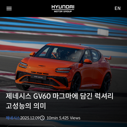
EN
HYUNDAI
영문
MOTOR
전체
사이트
메뉴
GROUP
이동
제네시스 GV60 마그마에 담긴 럭셔리
고성능의 의미
제네시스
2025.12.09
10min
5,425
Views
분량
조회수