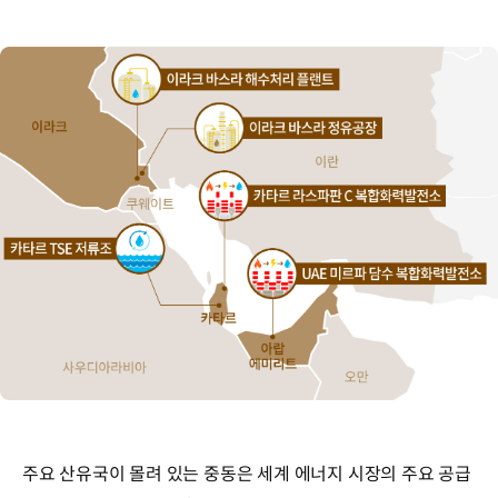
이라크
바스라
해수처리
주요 산유국이 몰려 있는 중동은 세계 에너지 시장의 주요 공급
플랜트