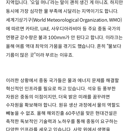
이라크
지역입니다. ‘오일 머니’라는 말이 괜히 생긴 게 아니죠. 하지만
쿠웨이트
동시에 가장 심각한 물 부족에 시달리는 지역이기도 합니다.
)
세계기상기구(World Meteorological Organization, WMO)
이라크
바스라
에 따르면 카타르, UAE, 사우디아라비아 등 주요 중동 국가의
정유공장
연평균 강수량은 불과 100mm가 안 된다고 합니다. 이라크는
이란
카타르
올해 여름 역대 최악의 가뭄을 겪기도 했습니다. 흔히 “물보다
라스파판
기름이 많은 곳”이라 부르는 이유죠.
C
복합화력발전소
카타르
TSE
이러한 상황에서 중동 국가들은 물과 에너지 문제를 해결할
저류조
UAE
혁신적인 인프라를 필요로 하고 있습니다. 석유 등 풍부한
미르파
자원은 중동의 이점이지만, 더욱 밝은 미래를 꿈꾸려면
담수
수자원을 확보해야 합니다. 원유 생산 과정에서 물의 역할도
복합화력발전소
카타르
빼놓을 수 없죠. 올해 해외진출 60주년을 맞은 현대건설은
사우디아라비아
축적한 독보적인 기술력과 노하우를 통해 중동이 요구하는
아랍
다양한 인프라를 세우고 있습니다. 사막 위에서 생명을
에미리트