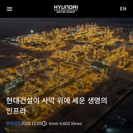
EN
HYUNDAI
영문
MOTOR
전체
사이트
메뉴
GROUP
이동
현대건설이 사막 위에 세운 생명의
인프라
현대건설
2025.12.05
6min
4,603
Views
분량
조회수