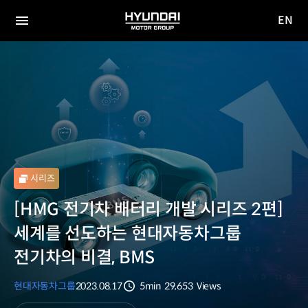
EN
HYUNDAI
영문
MOTOR
전체
사이트
메뉴
GROUP
이동
시리즈
[HMG 전기차 배터리 개발 시리즈 2편]
세계를 선도하는 현대자동차그룹
전기차의 비결, BMS
현대자동차그룹
2023.08.17
5min
29,653
Views
분량
조회수