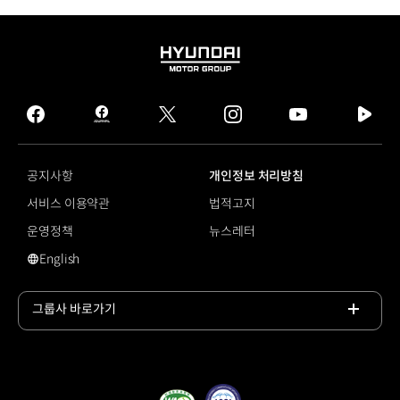
HYUNDAI
MOTOR
GROUP
facebook
hmg
twitter
instagram
youtube
naver
journal
tv
facebook
공지사항
개인정보 처리방침
서비스 이용약관
법적고지
운영정책
뉴스레터
English
영문 사이트로 이동
그룹사 바로가기
목록
열기