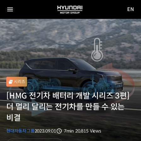
EN
HYUNDAI
영문
MOTOR
전체
사이트
메뉴
GROUP
이동
시리즈
[HMG 전기차 배터리 개발 시리즈 3편]
더 멀리 달리는 전기차를 만들 수 있는
비결
현대자동차그룹
2023.09.01
7min
20,815
Views
분량
조회수