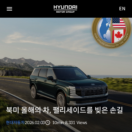
EN
HYUNDAI
영문
MOTOR
전체
사이트
메뉴
GROUP
이동
북미 올해의 차, 팰리세이드를 빚은 손길
현대자동차
2026.02.03
10min
8,331
Views
분량
조회수