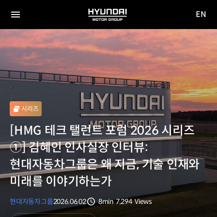
EN
HYUNDAI
영문
MOTOR
전체
사이트
메뉴
GROUP
이동
시리즈
[HMG 테크 탤런트 포럼 2026 시리즈
①] 김혜인 인사실장 인터뷰:
현대자동차그룹은 왜 지금, 기술 인재와
미래를 이야기하는가
현대자동차그룹
2026.06.02
8min
7,294
Views
분량
조회수