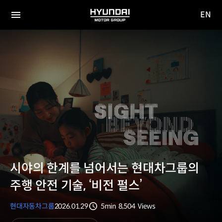
EN
HYUNDAI
영문
MOTOR
전체
사이트
메뉴
GROUP
이동
시야의 한계를 넘어서는 현대차그룹의
주행 안전 기술, ‘비전 펄스’
현대자동차그룹
2026.01.29
5min
8,504
Views
분량
조회수