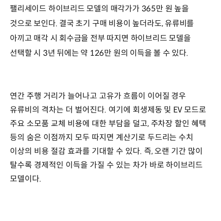
3.5%
팰리세이드 하이브리드 모델의 매각가가 365만 원 높을
신차
것으로 보인다. 결국 초기 구매 비용이 높더라도, 유류비를
가격
2.5T
아끼고 매각 시 회수금을 전부 따지면 하이브리드 모델을
가솔린
선택할 시 3년 뒤에는 약 126만 원의 이득을 볼 수 있다.
4,447만원
복합
복합
복합
연간 주행 거리가 늘어나고 고유가 흐름이 이어질 경우
9.7km/L
903만
유류비의 격차는 더 벌어진다. 여기에 회생제동 및 EV 모드로
원
주요 소모품 교체 비용에 대한 부담을 덜고, 주차장 할인 혜택
서울
등의 숨은 이점까지 모두 따지면 계산기로 두드리는 수치
휘발유
1,950원/L
이상의 비용 절감 효과를 기대할 수 있다. 즉, 오랜 기간 많이
기준
탈수록 경제적인 이득을 가질 수 있는 차가 바로 하이브리드
2.5T
모델이다.
하이브리드
4,968만원
복합
복합