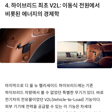
복합
4. 하이브리드 최초 V2L: 이동식 전원에서
14.1km/L
621만
비롯된 에너지의 경제학
원
서울
휘발유
1,950원/L
기준
차이
521만
원
추가
지출
3년
누적
유류비
연
마지막으로 디 올 뉴 팰리세이드 하이브리드에는 기존
1만
하이브리드 차량에서 볼 수 없었던 특별한 무기가 있다. 바로
5,000km
전기차의 전유물이었던 V2L(Vehicle-to-Load) 기능이다.
주행
3년
외부 기기에 전력을 공급할 수 있는 이 기능은 차세대
후