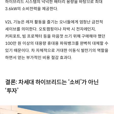
하이브리드 시스템의 넉넉한 배터리 용량을 바탕으로 최대
중고차
3.6kW의 소비전력을 제공한다.
매각
가격
잔존가치
V2L 기능은 레저 활동을 즐기는 오너들에게 엄청난 금전적
70%
세이브를 의미한다. 오토캠핑이나 차박 시 전자레인지,
적용
커피포트, 빔 프로젝터 등을 마음껏 쓰기 위해 구매해야 했던
3년
TCO
100만 원 이상의 대용량 휴대용 파워뱅크를 완벽히 대체할 수
합산
있기 때문이다. 차 자체적으로 거대한 이동식 발전기의 역할을
282만
하면서 얻는 부가적인 비용 절감 효과다.
원
절감
3,113만
원
3,478만
결론: 차세대 하이브리드는 ‘소비’가 아닌
원
‘투자’
365만
원
이득
하이브리드
약