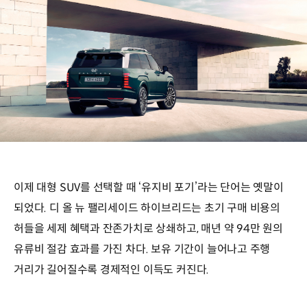
126만
원
이득
*
주행
환경
및
운전
습관에
따라
유류비는
달라질
수
이제 대형 SUV를 선택할 때 ‘유지비 포기’라는 단어는 옛말이
있음.
되었다. 디 올 뉴 팰리세이드 하이브리드는 초기 구매 비용의
HLX
2501
허들을 세제 혜택과 잔존가치로 상쇄하고, 매년 약 94만 원의
유류비 절감 효과를 가진 차다. 보유 기간이 늘어나고 주행
거리가 길어질수록 경제적인 이득도 커진다.