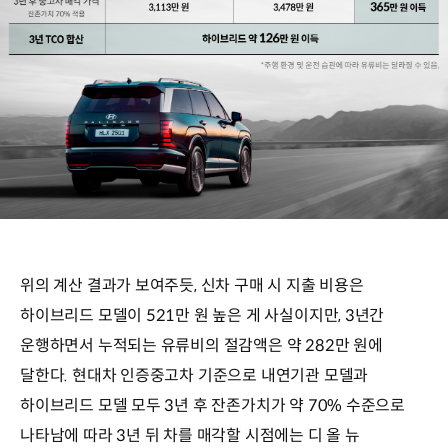
팰리세이드
하이브리드
3년
위의 계산 결과가 보여주듯, 신차 구매 시 지출 비용은
TCO
계산기
하이브리드 모델이 521만 원 높은 게 사실이지만, 3년간
기준
운행하면서 누적되는 유류비의 절감액은 약 282만 원에
팰리세이드
달한다. 현대차 인증중고차 기준으로 내연기관 모델과
익스클루시브
모델
하이브리드 모델 모두 3년 후 잔존가치가 약 70% 수준으로
(기본형),
나타남에 따라 3년 뒤 차를 매각할 시점에는 디 올 뉴
개별소비세