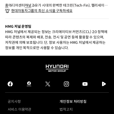
홈
미디어센터
저널
고유가 시대의 완벽한 테크핀(Tech‐Fin), 팰리세이드
현대자동차그룹의 최신 소식을 구독하세요
하이브리드
HMG 저널 운영팀
HMG 저널에서 제공되는 정보는 크리에이티브 커먼즈(CCL) 2.0 정책에
따라 콘텐츠의 복제와 배포, 전송, 전시 및 공연 등에 활용할 수 있으며,
저작권에 의해 보호됩니다. 단, 정보 사용자는 HMG 저널에서 제공하는
정보를 개인 목적으로만 사용할 수 있습니다.
HYUNDAI
MOTOR
GROUP
facebook
hmg
twitter
instagram
youtube
naver
journal
tv
facebook
공지사항
개인정보 처리방침
서비스 이용약관
법적고지