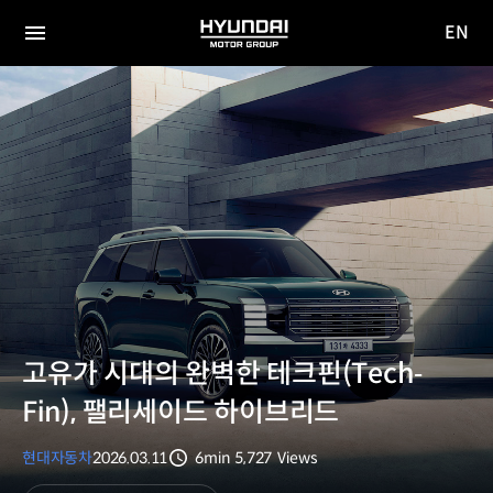
EN
HYUNDAI
영문
MOTOR
전체
사이트
메뉴
GROUP
이동
고유가 시대의 완벽한 테크핀(Tech‐
Fin), 팰리세이드 하이브리드
현대자동차
2026.03.11
6min
5,727
Views
분량
조회수