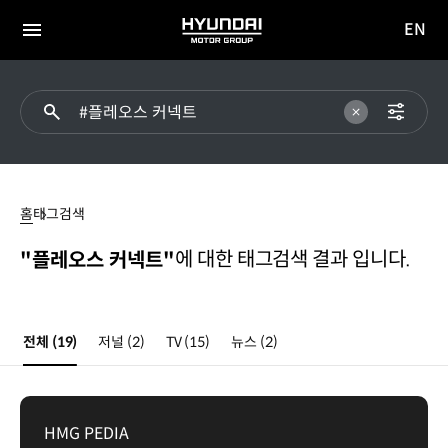
EN
HYUNDAI
영문
MOTOR
전체
사이트
메뉴
GROUP
이동
플레오스
커넥트
홈
태그검색
에 대한 태그검색 결과 입니다.
"플레오스 커넥트"
전체
(19)
저널
(2)
TV
(15)
뉴스
(2)
HMG PEDIA