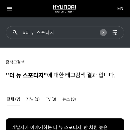
EN
HYUNDAI
영문
MOTOR
전체
사이트
메뉴
GROUP
이동
#
더
홈
태그검색
뉴
스포티지
에 대한 태그검색 결과 입니다.
"더 뉴 스포티지"
전체
(7)
저널
(1)
TV
(3)
뉴스
(3)
개발자가 이야기하는 더 뉴 스포티지, 한 차원 높은