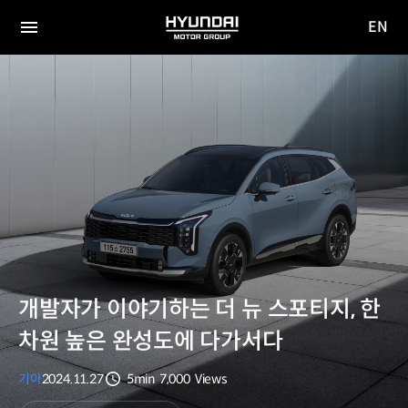
EN
HYUNDAI
영문
MOTOR
전체
사이트
메뉴
GROUP
이동
개발자가 이야기하는 더 뉴 스포티지, 한
차원 높은 완성도에 다가서다
기아
2024.11.27
5min
7,000
Views
분량
조회수