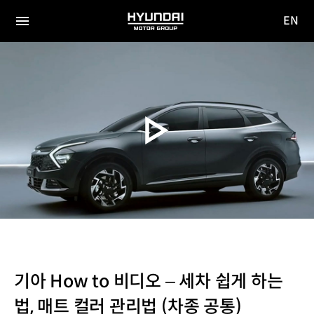
EN
HYUNDAI
영문
MOTOR
전체
사이트
메뉴
GROUP
이동
기아 How to 비디오 – 세차 쉽게 하는
법, 매트 컬러 관리법 (차종 공통)