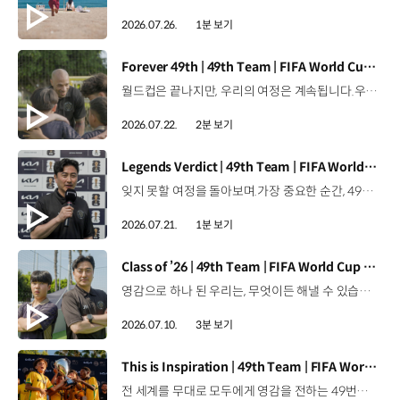
2026.07.26.
1분 보기
[동영상]
Forever 49th | 49th Team | FIFA World Cup 2026™
월드컵은 끝나지만, 우리의 여정은 계속됩니다.우리는 영원한 49번째 팀입니다. 자세히 보기 ▶ #Kia #InspirationConnectsUsAll #49thTeam #OMBC #FIFAWorldCup2026 유튜브 쇼츠 보기 >
2026.07.22.
2분 보기
[동영상]
Legends Verdict | 49th Team | FIFA World Cup 2026™
잊지 못할 여정을 돌아보며.가장 중요한 순간, 49번째 팀이 공을 건네며 완벽하게 임무를 해낸 그 순간을 함께 돌아봅니다. 자세히 보기 ▶ #Kia #InspirationConnectsUsAll #49thTeam #OMBC #FIFAWorldCup2026 유튜브 쇼츠 보기 >
2026.07.21.
1분 보기
[동영상]
Class of ’26 | 49th Team | FIFA World Cup 2026™
영감으로 하나 된 우리는, 무엇이든 해낼 수 있습니다.세계 곳곳에서 모인 2026년의 주인공들이 FIFA 월드컵™ 오피셜 매치볼 캐리어로 꿈의 무대에 섰습니다. 자세히 보기 ▶ #Kia #InspirationConnectsUsAll #49thTeam #OMBC #FIFAWorldCup2026 유튜브 쇼츠 보기 >
2026.07.10.
3분 보기
[동영상]
This is Inspiration | 49th Team | FIFA World Cup 2026™
전 세계를 무대로 모두에게 영감을 전하는 49번째 팀.FIFA 월드컵 2026™을 향한 여정 속, 이제 사람들의 시선은 이 어린 스타들에게 향합니다. 자세히 보기 ▶ #Kia #InspirationConnectsUsAll #49thTeam #OMBC #FIFAWorldCup2026 유튜브 쇼츠 보기 >