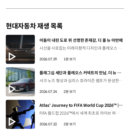
현대자동차 재생 목록
[동영상]
어둠이 내린 도로 위 선명한 존재감, 디 올 뉴 아반떼
시선을 사로잡는 미래지향적 디자인과 플레오스 커넥트로 완성한 디지털 경험까지.세단의 새로운 기준을 제시하는 디 올 뉴 아반떼를 만나보세요. *본 영상은 AI를 활용해 제작했습니다. #현대자동차 #디올뉴아반떼 #아반떼 #플레오스커넥트 #글레오AI 유튜브 쇼츠 보기
2026.07.29.
1분 보기
[동영상]
플래그십 세단과 플레오스 커넥트의 만남, 더 뉴 그랜저
샤크 노즈 형상과 심리스 호라이즌 램프가 완성한 세련된 외관플레오스 커넥트와 Gleo AI가 만드는 스마트한 운전 경험까지. 새롭게 진화한 더 뉴 그랜저를 영상으로 만나보세요. #현대자동차 #더뉴그랜저 #플레오스커넥트 #그랜저 #플래그십세단 #TheNewGrandeur #PleosConnect
2026.07.24.
2분 보기
[동영상]
Atlas' Journey to FIFA World Cup 2026™ | 보스턴 다이나믹스
FIFA 월드컵 2026™에서 세계 최초로 라이브 퍼포먼스를 선보인 아틀라스.그 현장을 완성한 시니어 프로그램 매니저 세스 데이비스(Seth Davis)가 전하는 퍼포먼스의 비하인드 스토리를 만나보세요. 인터뷰 전문 보기 ▶ 자세히 보기 ▶ #현대자동차 #보스턴다이나믹스 #아틀라스 #로보틱스 #BostonDynamics #Atlas #Robotics #NextStartsNow
2026.07.22.
2분 보기