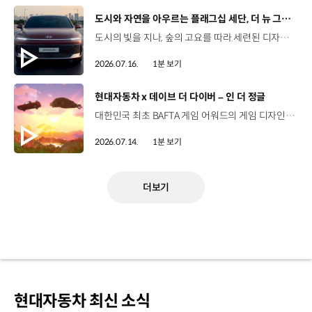
[동영상]
도시와 자연을 아우르는 플래그십 세단, 더 뉴 그랜저
도시의 빛을 지나, 숲의 고요를 따라.세련된 디자인과 정제된 주행 감각으로모든 순간을 편안하게 완성하는 더 뉴 그랜저를 만나보세요. *본 영상은 AI를 활용해 제작했습니다. #현대자동차 #더뉴그랜저 #플래그십세단 #그랜저 #플레오스커넥트
2026.07.16.
1분 보기
[동영상]
현대자동차 x 데이브 더 다이버 – 인 더 정글
대한민국 최초 BAFTA 게임 어워드의 게임 디자인 부문 수상에 빛나는‘데이브 더 다이버’의 최신 DLC에 포니 픽업이 등장합니다.데이브 더 다이버 - 인 더 정글 속 포니 픽업의 활약을 체험해 보세요. Steam, Nintendo Switch 2 Nintendo Switch, PS5 PS4, Xbox Series X|S, Epic Games Store에서 만나 볼 수 있습니다. #현대자동차 #데이브더다이버 #인더정글 #민트로켓 #게임콜라보 #포니픽업 #포니 유튜브 쇼츠 보기 >
2026.07.14.
1분 보기
더보기
현대자동차 최신 소식