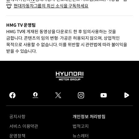
현대자동차그룹의 최신 소식을 구독하세요
면, 하드키, 퀵 컨트롤, 위젯
HMG TV 운영팀
HMG TV에 게재된 동영상을 다운로드 한 후 임의사용하는 것을
금합니다. 콘텐츠의 임의 변형·가공은 허용되지 않으며, 상업적인
목적으로 사용할 수 없습니다. 이를 위반할 시 관련법에 따라 불이익을
받을 수 있습니다.
HYUNDAI
MOTOR
GROUP
facebook
hmg
twitter
instagram
youtube
naver
journal
tv
facebook
공지사항
개인정보 처리방침
서비스 이용약관
법적고지
운영정책
뉴스레터