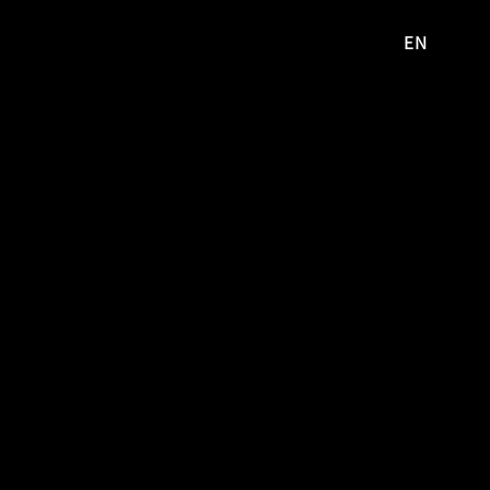
EN
영문
사이트로
이동