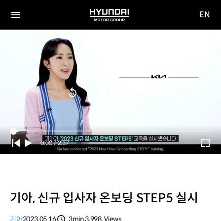
EN
HYUNDAI
영문
MOTOR
전체
사이트
메뉴
GROUP
이동
Current
0:00
/
Duration
2:37
Time
기아, 신규 입사자 온보딩 STEP5 실시
기아
2023.05.16
3min
3,998
Views