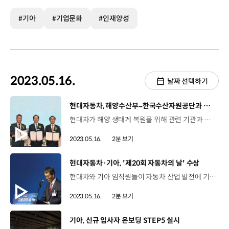
#기아
#기업문화
#인재양성
2023.05.16.
날짜 선택하기
[동영상]
현대자동차, 해양수산부–한국수산자원공단과 해조류 블루카본 개발 협력 MOU
현대차가 해양 생태계 복원을 위해 관련 기관과 손을 잡았습니다. 바다식목일이었던 지난 10일, 해양수산부, 한국수산자원공단과 '해조류 블루카본 개발 협력을 위한 업무 협약'을 체결한 건데요. 현대차는 해초나 갯벌 등 해양생태계가 흡수하는 탄소인 '블루카본'이 국제사회에서 공식적인 탄소흡수원으로 인정받을 수 있도록 탄소 저감 효과 연구와 관련 방법론 개발 등을 지원할 예정입니다. 또한 바다 사막화가 진행돼 생태계 훼손이 심한 국내 연안 지역을 선정해 해조류 식재 활동을 펼치며 바다숲 조성도 이어갈 계획인데요. 특히 이번 협약에 함께한 한국수산자원공단이 현재까지 총 228개소, 약 292k㎡의 바다숲 조성 경험이 있어 더 큰 시너지 효과를 기대하고 있습니다. 지난 2021년부터 '2045 탄소중립 목표'를 공개하고 차량 전동화 전환 가속화와 사업장 재생에너지 적용 확대 등 기후변화에 적극적으로 대응하기 위해 다양한 노력을 이어가고 있는 현대차! 앞으로도 현대차는 전문기관과의 협력을 통해 지속 가능한 지구 환경 구축에 동참해 나갈 예정입니다.
2023.05.16.
2분 보기
[동영상]
현대자동차·기아, '제20회 자동차의 날' 수상
현대차와 기아 임직원들이 자동차 산업 발전에 기여한 공로를 인정받았습니다. 바로 지난 11일에 열린 '제20회 자동차의 날' 기념행사에서 총 7명이 수상한 건데요. 1995년 5월 12일, 자동차 수출 천만 대 달성을 계기로 2004년부터 지정해 기념해 오고 있는 ‘자동차의 날’! 올해 시상식에서는 기아 최준영 부사장이 은탑산업훈장을 받았습니다. 지난해 자동차 반도체 수급이 어려운 상황에서도 전년 대비 5.3% 증가한 147만 대를 국내에서 생산하고, 또 전기차 전용 혁신공장을 추진하는 등의 공로를 인정받은 겁니다. 또한 현대차 차량제어전략실장 김치경 상무에게는 대통령 표창이, 현대차 EV혁신사업부장 송복구 상무와 기아 전동화생기센터장 오준동 상무 외 3명에게는 산업부장관 표창이 수여됐는데요. 지난 100여 간의 근간을 뒤흔드는 대변혁기를 맞이하고 있는 자동차 산업. 현대차·기아는 자동차 산업의 패러다임 변화에 적극적으로 대응해 나가며 미래 경쟁력을 강화하기 위해 최선을 다할 예정입니다.
2023.05.16.
2분 보기
[동영상]
기아, 신규 입사자 온보딩 STEP5 실시