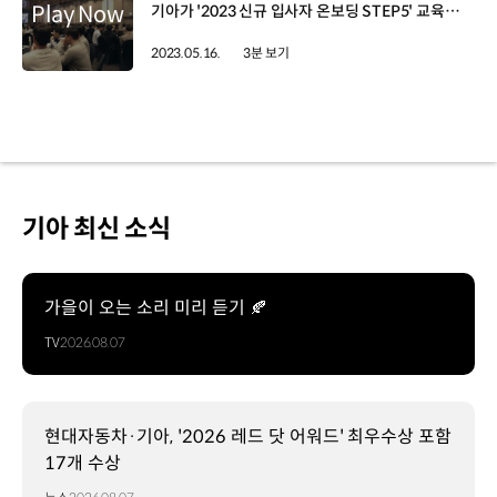
기아가 '2023 신규 입사자 온보딩 STEP5' 교육을 실시했습니다. 기아 신규 입사자 온보딩 프로그램은 모빌리티 전문성을 갖춘 인재 육성을 목표로 진행되는데요. 입사 후 1년간, 기아에 대한 기본적인 이해부터 밸류체인 이해, 타 부문에 대한 체험, 모빌리티 지식 심화, 향후 전문가로서 성장을 위한 커리어 설계까지 총 5단계로 운영되는 교육입니다. 올해 '온보딩 STEP5' 교육은 지난 8일~10일, 제주 해비치에서 입사 2년 차 신규 입사자 346명을 대상으로 진행됐는데요. 특히 이번 교육은 올해 새롭게 선포된 '기아의 가치와 행동' 중 하나인 'Move Further, Together'를 슬로건으로 진행됐습니다. 먼저 1일차에는 ‘프로페셔널로의 전환’을 주제로 〈Welcome STEP5〉, 〈명사 특강〉, 〈대표이사와의 Talk-Talk〉을 진행했고 1년간의 성장을 격려하는 축하 만찬이 이어졌고요. 2일차에는 특별히 제주 전역에서 교육이 열렸습니다. 기아의 가치와 행동을 이해하고 탐색해 볼 수 있는 〈Find Kia〉 프로그램이 조별 미션 형태로 진행된 건데요. 마지막으로 3일차에는 〈나의 기아 여정 그리기〉 등을 통해 신규 입사자들이 커리어에 대해 설계하고 비전을 다짐하는 시간으로 꾸며졌습니다. 이광언 매니저 / 기아 화성조립2부가장 기억에 남는 것은 2일차에 있었던 동료들과 함께하는 미션 수행 활동이었습니다. 교육뿐만 아니라 350명이나 되는 동기들이랑 추억을 만들 기회들이 많았던 것 같아서 함께할 수 있음에 영광스럽게 생각합니다. 사실 벌써 1년이 됐다는 게 가늠이 잘되지 않았는데 이번 STEP5를 마지막으로 프로페셔널로 가야 하는 것에 큰 감정을 느끼고 있습니다. 앞으로 회사를 같이 이끌어나가는 리더로서 타 유관 부분이나 이해하고 협업함에 있어서 큰 도움이 되는 과정이었다고 생각합니다. 앞으로도 이러한 경험을 통해 회사를 이끌어 가는 하나의 리더로 나아가겠습니다. 지난 1년간의 온보딩 경험을 완성하고 마무리할 수 있었던 〈2023 신규 입사자 온보딩 STEP5〉! 앞으로도 기아는 신규 입사자뿐만 아니라, 직원들의 지속적인 학습과 성장을 위한 다양한 프로그램을 지원해 나갈 예정입니다.
2023.05.16.
3분 보기
기아 최신 소식
가을이 오는 소리 미리 듣기 🍂
TV
2026.08.07
현대자동차·기아, '2026 레드 닷 어워드' 최우수상 포함
17개 수상