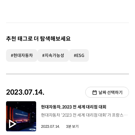
추천 태그로 더 탐색해보세요
#현대자동차
#지속가능성
#ESG
2023.07.14.
날짜 선택하기
[동영상]
현대자동차, 2023 전 세계 대리점 대회
현대자동차 '2023 전 세계 대리점 대회'가 프랑스 파리에서 열렸습니다. 4년 만에 열린 이번 행사에는 총 106개국 242명의 전 세계 대리점 사장단과 관계자들이 참석했는데요. 전 세계 대리점 대회란, 현대자동차 임직원과 세계 각지의 대리점 사장단이 모여 교류의 시간을 갖고 미래 경쟁력 강화를 위한 전략을 논의하는 자리입니다. '타임리스 헤리티지(Timeless Heritage)'를 주제로 포럼이 개최됐는데요. 현대차의 브랜드, SDV 전략, 고성능 N, 디자인 등 다양한 비즈니스 전략을 공유하는 시간을 가졌습니다. 특히, 이번 행사에서는 정의선 회장을 비롯한 주요 경영층과의 소통을 통해 현대차의 과거, 현재, 미래를 함께 조망해 볼 수 있는 기회가 마련됐습니다. 정의선 회장 / 현대자동차그룹우리는 중요한 진전을 이루었고 글로벌 탑3 모빌리티 기업으로 우뚝 서게 되었습니다. 저는 여러분들의 헌신과 노력 덕분에 우리가 전동화 분야의 리더가 될 수 있었다고 진심으로 생각합니다. 우리는 이런 성과를 통해 스마트 모빌리티 솔루션 프로바이더가 될 수 있다고 더욱 확신합니다. 우리는 빠른 속도로 전동화로의 전환을 진행하고 있으며 치열한 경쟁 속에서 새로운 도전을 받아들일 준비가 되어 있습니다. 지난 5월 이탈리아 레이크 코모에서 열린 헤리티지 행사, 현대 리유니온에서 말씀드렸던 것처럼 우리는 과거를 돌아보는 동시에 '도전자 DNA'를 발휘해 새로운 미래를 만들어 가야 합니다. 이번 대회를 통해 현대차의 변화를 체감하고 경영층과 격의 없이 소통할 수 있어 좋았다는 참석자들의 소감도 잇따랐는데요. 후안 페데리코 살라베라아 오너 / 엘살바도르 대리점저는 그 비전과 오랫동안 함께 했고 어떻게 발전하고 있는지 지켜보고 있습니다. 이러한 전기차와 사람, 그리고 모빌리티에 대한 깊은 헌신을 저는 매우 좋아합니다. 우리의 비전이 큰 도움이 될 것이라고 생각합니다. 현대차는 앞으로도 전 세계 각국의 대리점 사장단과의 소통을 강화해 브랜드 자부심과 충성도를 높여 나갈 계획입니다.
2023.07.14.
3분 보기