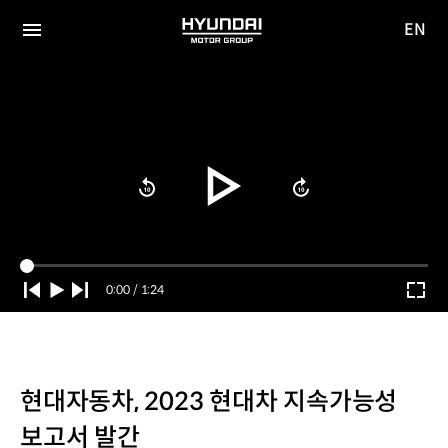
EN
HYUNDAI
영문
MOTOR
전체
사이트
메뉴
GROUP
이동
Current
0:00
/
Duration
1:24
Time
현대자동차, 2023 현대차 지속가능성
보고서 발간