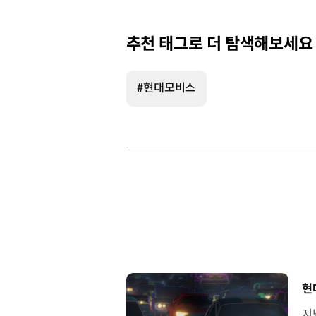
추천 태그로 더 탐색해보세요
#현대모비스
[
현