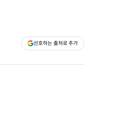
(새
선호하는 출처로 추가
창
열림)