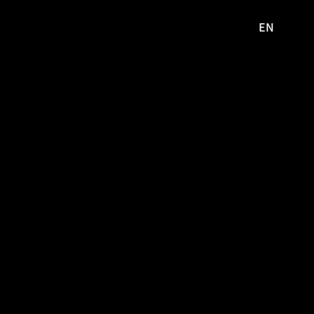
EN
영문
사이트로
이동