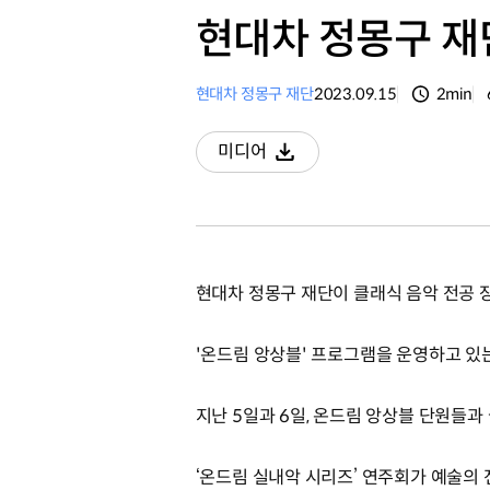
현대차 정몽구 재
현대차 정몽구 재단
2023.09.15
2min
분량
미디어
다운로드
현대차 정몽구 재단이 클래식 음악 전공 
'온드림 앙상블' 프로그램을 운영하고 있
지난 5일과 6일, 온드림 앙상블 단원들
‘온드림 실내악 시리즈’ 연주회가 예술의