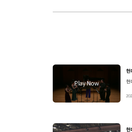
[
현
202
[
현