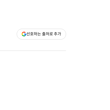
(새
선호하는 출처로 추가
창
열림)