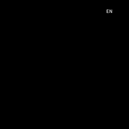
EN
영문
사이트로
이동