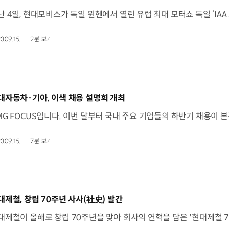
3.09.15.
2분 보기
동영상]
대자동차·기아, 이색 채용 설명회 개최
3.09.15.
7분 보기
동영상]
대제철, 창립 70주년 사사(社史) 발간