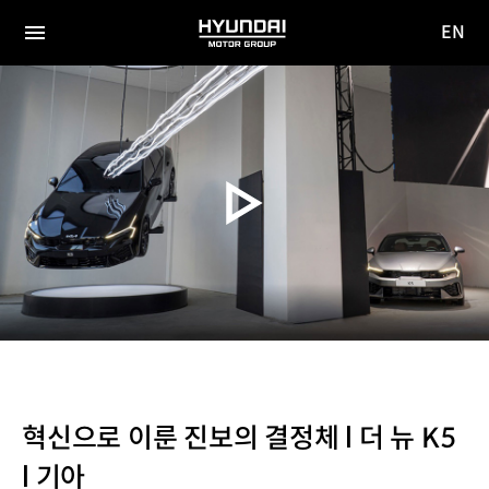
EN
HYUNDAI
영문
MOTOR
전체
사이트
메뉴
GROUP
이동
혁신으로 이룬 진보의 결정체 l 더 뉴 K5
l 기아