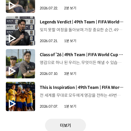
2026.07.22.
2분 보기
[동영상]
Legends Verdict | 49th Team | FIFA World Cup 2026™
잊지 못할 여정을 돌아보며.가장 중요한 순간, 49번째 팀이 공을 건네며 완벽하게 임무를 해낸 그 순간을 함께 돌아봅니다. 자세히 보기 ▶ #Kia #InspirationConnectsUsAll #49thTeam #OMBC #FIFAWorldCup2026 유튜브 쇼츠 보기 >
2026.07.21.
1분 보기
[동영상]
Class of ’26 | 49th Team | FIFA World Cup 2026™
영감으로 하나 된 우리는, 무엇이든 해낼 수 있습니다.세계 곳곳에서 모인 2026년의 주인공들이 FIFA 월드컵™ 오피셜 매치볼 캐리어로 꿈의 무대에 섰습니다. 자세히 보기 ▶ #Kia #InspirationConnectsUsAll #49thTeam #OMBC #FIFAWorldCup2026 유튜브 쇼츠 보기 >
2026.07.10.
3분 보기
[동영상]
This is Inspiration | 49th Team | FIFA World Cup 2026™
전 세계를 무대로 모두에게 영감을 전하는 49번째 팀.FIFA 월드컵 2026™을 향한 여정 속, 이제 사람들의 시선은 이 어린 스타들에게 향합니다. 자세히 보기 ▶ #Kia #InspirationConnectsUsAll #49thTeam #OMBC #FIFAWorldCup2026 유튜브 쇼츠 보기 >
2026.07.07.
1분 보기
더보기