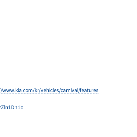
//www.kia.com/kr/vehicles/carnival/features
_yZln1Dn1o