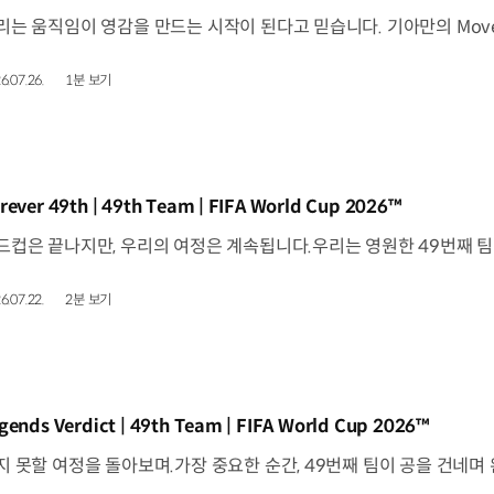
6.07.26.
1분 보기
동영상]
rever 49th | 49th Team | FIFA World Cup 2026™
6.07.22.
2분 보기
동영상]
gends Verdict | 49th Team | FIFA World Cup 2026™