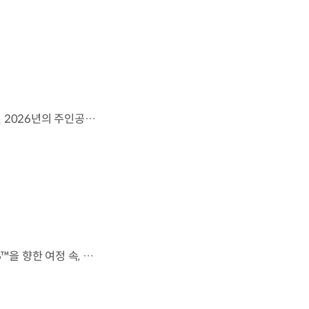
영감으로 하나 된 우리는, 무엇이든 해낼 수 있습니다.세계 곳곳에서 모인 2026년의 주인공들이 FIFA 월드컵™ 오피셜 매치볼 캐리어로 꿈의 무대에 섰습니다. 자세히 보기 ▶ #Kia #InspirationConnectsUsAll #49thTeam #OMBC #FIFAWorldCup2026 유튜브 쇼츠 보기 >
전 세계를 무대로 모두에게 영감을 전하는 49번째 팀.FIFA 월드컵 2026™을 향한 여정 속, 이제 사람들의 시선은 이 어린 스타들에게 향합니다. 자세히 보기 ▶ #Kia #InspirationConnectsUsAll #49thTeam #OMBC #FIFAWorldCup2026 유튜브 쇼츠 보기 >