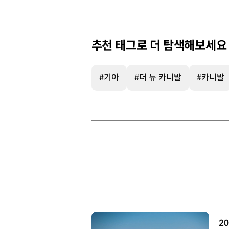
추천 태그로 더 탐색해보세요
#기아
#더 뉴 카니발
#카니발
[
20