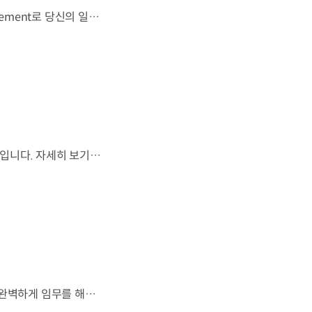
우리는 움직임이 영감을 만드는 시작이 된다고 믿습니다. 기아만의 Movement로 당신의 일상에 영감을 더해줄 2026 Kia Collection을 만나보세요. Designed to move you. Kia Collection 자세히 보기 ▶ #Kia #기아 #KiaCollection #기아컬렉션 #Designedtomoveyou #lifestyle
월드컵은 끝나지만, 우리의 여정은 계속됩니다.우리는 영원한 49번째 팀입니다. 자세히 보기 ▶ #Kia #InspirationConnectsUsAll #49thTeam #OMBC #FIFAWorldCup2026 유튜브 쇼츠 보기 >
잊지 못할 여정을 돌아보며.가장 중요한 순간, 49번째 팀이 공을 건네며 완벽하게 임무를 해낸 그 순간을 함께 돌아봅니다. 자세히 보기 ▶ #Kia #InspirationConnectsUsAll #49thTeam #OMBC #FIFAWorldCup2026 유튜브 쇼츠 보기 >