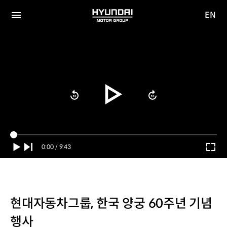
EN
HYUNDAI
영문
MOTOR
전체
사이트
메뉴
GROUP
이동
Current
0:00
/
Duration
9:43
Time
현대자동차그룹, 한국 양궁 60주년 기념
행사