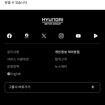
받을 수 있습니다.
HYUNDAI
MOTOR
GROUP
facebook
hmg
twitter
instagram
youtube
naver
journal
tv
facebook
공지사항
개인정보 처리방침
서비스 이용약관
법적고지
운영정책
뉴스레터
English
영문 사이트로 이동
그룹사 바로가기
목록
열기