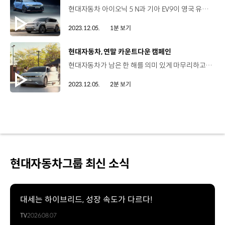
현대자동차 아이오닉 5 N과 기아 EV9이 영국 유력 자동차 전문 매체, 탑기어(TopGear)가 주관하는 ‘2023 탑기어 어워즈’에서 각각 ‘올해의 차’ 와 ‘올해의 패밀리카’로 선정됐습니다. 아이오닉 5 N은 N 브랜드 최초의 고성능 전기차로 전동화 시대에도 변치 않는 운전의 즐거움과 주행 감성을 제공해 전기차 시장에 청사진을 제시했는데요. 이에 탑기어 올해의 차 심사위원은 “차원이 다른 운전의 즐거움을 제공하는 아이오닉 5 N은 전기차 시대에 새로운 영역을 개척해 나갈 모델”이라며 호평했습니다. EV9은 E-GMP에 기반한 기아의 두 번째 전용 전기차 모델이자 기아가 글로벌 전동화 선도 브랜드로 도약하는데 핵심적인 역할을 하는 플래그십 전동화 SUV로 긴 주행 거리를 비롯해 다양한 수납공간과 편안한 시트 등을 갖춰 패밀리카로서 좋은 평가를 받았습니다.
2023.12.05.
1분 보기
[동영상]
현대자동차, 연말 카운트다운 캠페인
현대자동차가 남은 한 해를 의미 있게 마무리하고, 새해에는 소중한 사람들의 소원이 모두 이루어지도록 노래하자는 뜻을 담아 새해맞이 카운트다운 세리머니와 연계한 ‘Sing Your Wish’ 캠페인을 진행했습니다. 가수 규현, 권진아, 샘 김이 새해 소망을 담아 부른 음원 ‘Wish’를 지난달 1일, 현대차 공식 유튜브 채널인 어바웃현대에 공개하고 지난달 2일부터 12일까지 서울 뚝섬유원지역 앞 광장에서 아이오닉 5와 코나 일렉트릭의 실내를 노래부스로 연출해 제작한 'Wish Song Car'와 체험존을 운영했습니다. 또한, JTBC ‘비긴어게인 오픈마이크’ 버스킹을 포함해 고객들이 바라는 소원을 선정하고 실시간 드론 공연을 선보이는 ‘드론 라이브 쇼’도 진행했습니다. 버스킹 공연과 현장영상이 담긴 비긴어게인 오픈마이크는 12월 5일 오늘 밤, JTBC를 통해 방영되며 드론 쇼와 당사의 새해 소망을 담은 메시지 영상은 오는 12월 31일 JTBC와 현대차 공식 유튜브 채널을 통해 확인하실 수 있습니다.
2023.12.05.
2분 보기
현대자동차그룹 최신 소식
대세는 하이브리드, 성장 속도가 다르다!
TV
2026.08.07