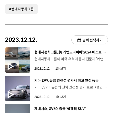
#현대자동차그룹
2023.12.12.
날짜 선택하기
[동영상]
현대자동차그룹, 美 카앤드라이버‘2024 베스트 10 트럭 & SUV’ 최다 선정
현대자동차그룹이 미국 유력 자동차 전문지 ‘카앤드라이버’가 주관하는 ‘2024 베스트 10 트럭 SUV’에 최다 선정되었습니다. SUV 경쟁이 치열한 북미 시장에서 현대차 아이오닉 5, 기아의 EV9과 텔루라이드, 제네시스 GV70까지 4개 차종이 이름을 올리고 현대차그룹 3개 브랜드가 모두 수상하는 쾌거를 달성해 의미를 더했습니다. 특히 현대차 아이오닉 5와 제네시스 GV70는 지난해에 이어 2년 연속 ‘베스트 10 트럭 SUV’를 수상했으며 기아 텔루라이드는 2020년 첫 선정 이후 5년 연속으로 뽑히며 독보적인 제품 경쟁력을 입증했습니다. 현대차그룹은 앞으로도 세계 최고 수준의 제품을 고객에게 제공하기 위한 노력을 지속해 나갈 예정입니다.
2023.12.12.
1분 보기
[동영상]
기아 EV9, 유럽 안전성 평가서 최고 안전 등급
기아 EV9이 유럽의 신차 안전성 평가 프로그램인 ‘유로 NCAP’에서 최고 등급인 별 다섯을 획득하며 안전성을 인정받았습니다. EV9은 이번 평가에서 성인 탑승자 보호, 어린이 탑승자 보호, 안전 보조 시스템, 교통약자 안전성 등 4개 평가 항목의 종합 평가에서 최고 등급을 달성하며 탁월한 안전성과 전기차 전용 플랫폼 E-GMP의 우수성을 입증했습니다. 정면과 측면 충돌테스트에서 EV9은 승객과 고전압 배터리를 안전하게 보호할 수 있는 차체 공간이 확보돼 운전자와 동승자의 주요 신체를 잘 보호했다는 평가를 받았으며 특히 차대차 충돌 및 측면 충돌에서는 충격을 흡수하고 승객실을 보호하는 차체 설계로 어린이 보호 부문에서 최고 점수를 받았습니다. 기아는 앞서 지난해에도 EV6로 최고 등급 별 다섯을 획득했으며, EV9은 뛰어난 상품성으로 세계 3대 자동차 상인 북미·유럽·세계 올해의 차 후보에 올랐습니다.
2023.12.12.
1분 보기
[동영상]
제네시스, GV60, 중국 ‘올해의 SUV’