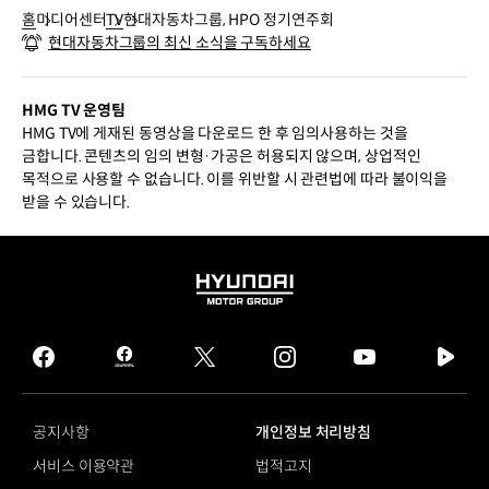
홈
미디어센터
TV
현대자동차그룹, HPO 정기연주회
현대자동차그룹의 최신 소식을 구독하세요
HMG TV 운영팀
HMG TV에 게재된 동영상을 다운로드 한 후 임의사용하는 것을
금합니다. 콘텐츠의 임의 변형·가공은 허용되지 않으며, 상업적인
목적으로 사용할 수 없습니다. 이를 위반할 시 관련법에 따라 불이익을
받을 수 있습니다.
HYUNDAI
MOTOR
GROUP
facebook
hmg
twitter
instagram
youtube
naver
journal
tv
facebook
공지사항
개인정보 처리방침
서비스 이용약관
법적고지