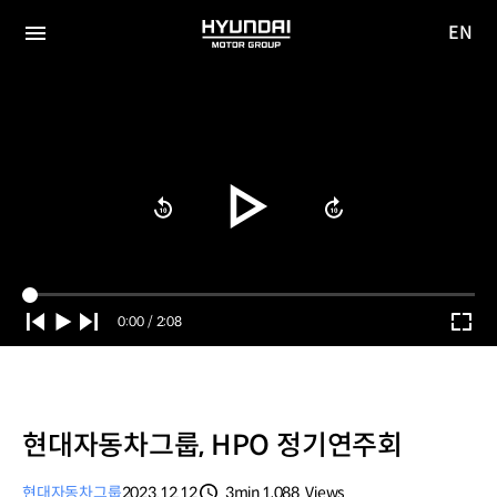
EN
HYUNDAI
영문
MOTOR
전체
사이트
메뉴
GROUP
이동
Current
0:00
/
Duration
2:08
Time
현대자동차그룹, HPO 정기연주회
현대자동차그룹
2023.12.12
3min
1,088
Views